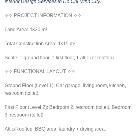
Interior Design Services in Ho Chi Minh City.
✧✧ PROJECT INFORMATION ✧✧
Land Area: 4×20 m².
Total Construction Area: 4×15 m².
Scale: 1 ground floor, 1 first floor, 1 attic (or rooftop).
✧✧ FUNCTIONAL LAYOUT ✧✧
Ground Floor (Level 1): Car garage, living room, kitchen,
restroom (toilet).
First Floor (Level 2): Bedroom 2, restroom (toilet), Bedroom
3, restroom (toilet).
Attic/Rooftop: BBQ area, laundry + drying area.