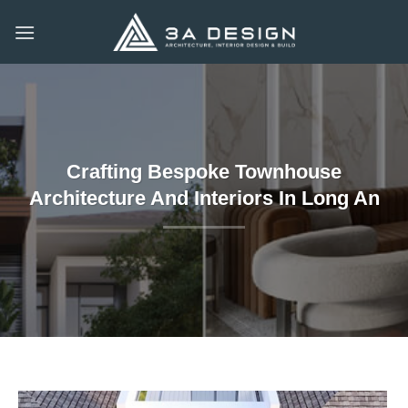
Skip
to
content
Crafting Bespoke Townhouse
Architecture And Interiors In Long An