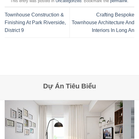
This entry was posted in
Uncategorized
. Bookmark the
permalink
.
Townhouse Construction &
Crafting Bespoke
Finishing At Park Riverside,
Townhouse Architecture And
District 9
Interiors In Long An
Dự Án Tiêu Biểu