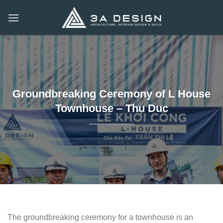
Skip
to
content
Groundbreaking Ceremony of L House
Townhouse – Thu Duc
The groundbreaking ceremony for a townhouse is an