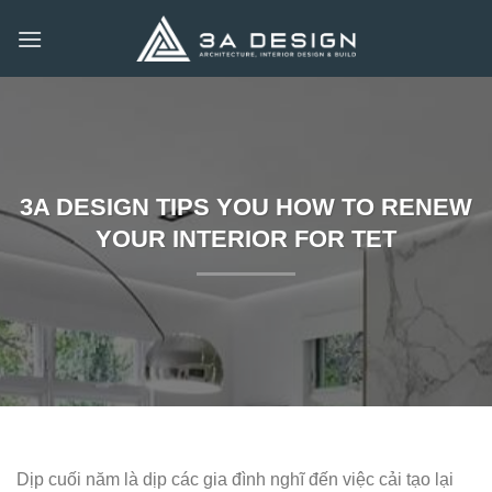
Skip
to
content
3A DESIGN TIPS YOU HOW TO RENEW
YOUR INTERIOR FOR TET
Dịp cuối năm là dịp các gia đình nghĩ đến việc cải tạo lại