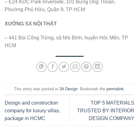
– E24 KDC Park Riverside, 101 Bưng Ông Thoàn,
Phường Phú Hữu, Quận 9, TP HCM
XƯỞNG SX NỘI THẤT
– 441 Bùi Công Trừng, xã Nhị Bình, huyện Hóc Môn, TP
HCM
This entry was posted in
3A Design
. Bookmark the
permalink
.
Design and construction
TOP 5 MATERIALS
company for luxury villas,
TRUSTED BY INTERIOR
package in HCMC
DESIGN COMPANY