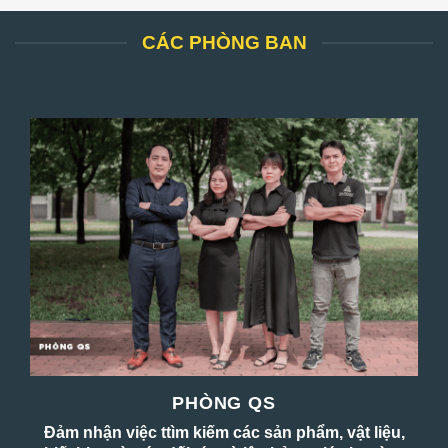
CÁC PHÒNG BAN
PHÒNG QS
Đảm nhận việc ttìm kiếm các sản phẩm, vật liệu,
Nơi tiếp