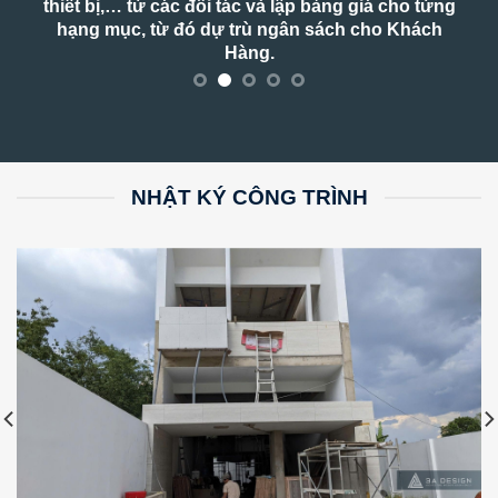
thiết bị,… từ các đối tác và lập bảng giá cho từng
gian sốn
hạng mục, từ đó dự trù ngân sách cho Khách
thuật chi
Hàng.
NHẬT KÝ CÔNG TRÌNH