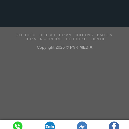
GIỚI THIỆU
DỊCH VỤ
DỰ ÁN
THI CÔNG
BÁO GIÁ
THƯ VIỆN – TIN TỨC
HỖ TRỢ KH
LIÊN HỆ
Copyright 2026 ©
PNK MEDIA