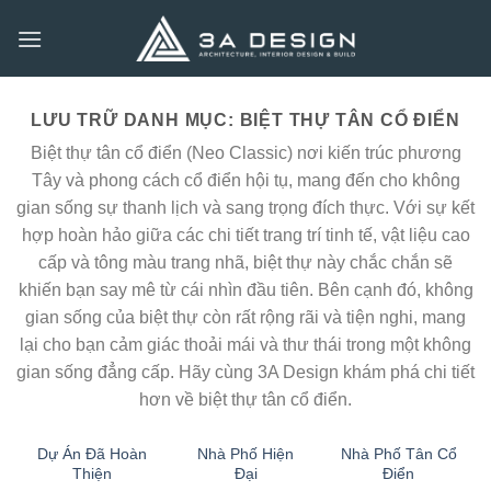
Bỏ
qua
nội
dung
LƯU TRỮ DANH MỤC:
BIỆT THỰ TÂN CỔ ĐIỂN
Biệt thự tân cổ điển (Neo Classic) nơi kiến trúc phương
Tây và phong cách cổ điển hội tụ, mang đến cho không
gian sống sự thanh lịch và sang trọng đích thực. Với sự kết
hợp hoàn hảo giữa các chi tiết trang trí tinh tế, vật liệu cao
cấp và tông màu trang nhã, biệt thự này chắc chắn sẽ
khiến bạn say mê từ cái nhìn đầu tiên. Bên cạnh đó, không
gian sống của biệt thự còn rất rộng rãi và tiện nghi, mang
lại cho bạn cảm giác thoải mái và thư thái trong một không
gian sống đẳng cấp. Hãy cùng 3A Design khám phá chi tiết
hơn về biệt thự tân cổ điển.
Dự Án Đã Hoàn
Nhà Phố Hiện
Nhà Phố Tân Cổ
Thiện
Đại
Điển