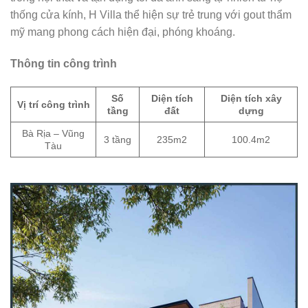
thống cửa kính, H Villa thể hiện sự trẻ trung với gout thẩm
mỹ mang phong cách hiện đại, phóng khoáng.
Thông tin công trình
Số
Diện tích
Diện tích xây
Vị trí công trình
tầng
đất
dựng
Bà Rịa – Vũng
3 tầng
235m2
100.4m2
Tàu