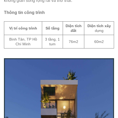
không gian sống rộng rãi và thư thái.
Thông tin công trình
Diện tích
Diện tích xây
Vị trí công trình
Số tầng
đất
dựng
Bình Tân, TP Hồ
3 tầng, 1
76m2
60m2
Chí Minh
tum