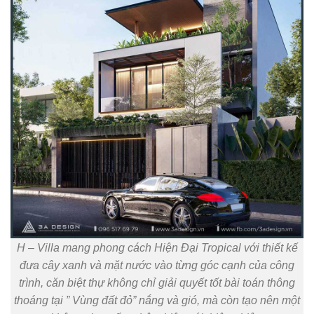
H – Villa mang phong cách Hiện Đại Tropical với thiết kế
đưa cây xanh và mặt nước vào từng góc cạnh của công
trình, căn biệt thự không chỉ giải quyết tốt bài toán thông
thoáng tại ” Vùng đất đỏ” nắng và gió, mà còn tạo nên một