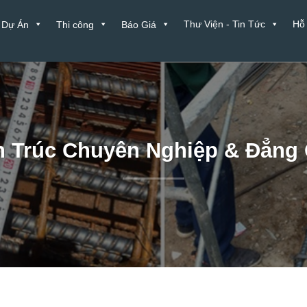
Thư Viện - Tin Tức
Hỗ
Dự Án
Thi công
Báo Giá
ến Trúc Chuyên Nghiệp & Đẳng 