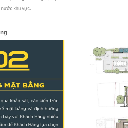
t nước khu vực.
ằng