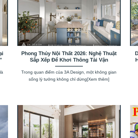
ại
Phong Thủy Nội Thất 2026: Nghệ Thuật
D
”
Sắp Xếp Để Khơi Thông Tài Vận
là
Trong quan điểm của 3A Design, một không gian
sống lý tưởng không chỉ dừng[Xem thêm]