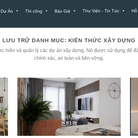
Thư Viện - Tin Tức
Hỗ
Dự Án
Thi công
Báo Giá
LƯU TRỮ DANH MỤC:
KIẾN THỨC XÂY DỰNG
thực hiện và quản lý các dự án xây dựng. Nó được sử dụng để đ
chính xác, an toàn và bền vững.