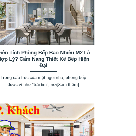
iện Tích Phòng Bếp Bao Nhiêu M2 Là
Hợp Lý? Cẩm Nang Thiết Kế Bếp Hiện
Đại
Trong cấu trúc của một ngôi nhà, phòng bếp
được ví như “trái tim”, nơi[Xem thêm]