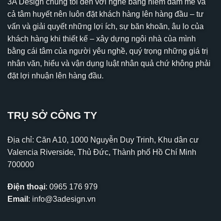
3A Design chúng tôi đến với nghề bằng niềm đam mê và
cả tâm huyết nên luôn đặt khách hàng lên hàng đầu – tư
vấn và giải quyết những lợi ích, sự băn khoăn, âu lo của
khách hàng khi thiết kế – xây dựng ngôi nhà của mình
bằng cái tâm của người yêu nghề, quý trọng những giá trị
nhân văn, hiểu và vận dụng luật nhân quả chứ không phải
đặt lợi nhuận lên hàng đầu.
TRỤ SỞ CÔNG TY
Địa chỉ: Căn A10, 1000 Nguyễn Duy Trinh, Khu dân cư
Valencia Riverside, Thủ Đức, Thành phố Hồ Chí Minh
700000
Điện thoại
:
0965 176 979
Email
:
info@3adesign.vn