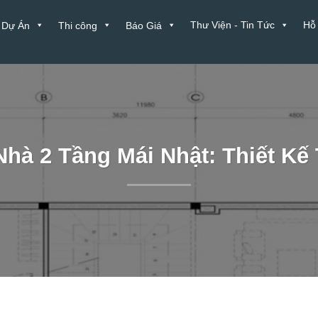
Thư Viện - Tin Tức
Hỗ
Dự Án
Thi công
Báo Giá
hà 2 Tầng Mái Nhật: Thiết Kế