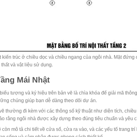
iết kiến trúc ở chiều dọc và chiều ngang của ngôi nhà. Mặt đứn
 thất và vật liệu sử dụng.
Tầng Mái Nhật
ểu tượng và ký hiệu trên bản vẽ là chìa khóa để giải mã thông
 vững chúng giúp bạn dễ dàng theo dõi dự án.
thường đi kèm với các thông số kỹ thuật như diện tích, chiều 
bảo rằng ngôi nhà được xây dựng theo đúng tiêu chuẩn và yêu c
òn mô tả chi tiết về cửa sổ, cửa ra vào, và các yếu tố trang trí 
ian sống và cảm nhận được phong cách thiết kế.