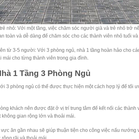
trẻ nhỏ: Với một tầng, việc chăm sóc người già và trẻ nhỏ trở 
n toàn và dễ dàng để chăm sóc cho các thành viên nhỏ tuổi và 
iên từ 3-5 người: Với 3 phòng ngủ, nhà 1 tầng hoàn hảo cho các
 mái cho từng thành viên trong gia đình.
Nhà 1 Tầng 3 Phòng Ngủ
với 3 phòng ngủ có thể được thực hiện một cách hợp lý để tối 
ng khách nên được đặt ở vị trí trung tâm để kết nối các thành 
 không gian rộng lớn và thoải mái.
 vực ăn gần nhau sẽ giúp thuận tiện cho công việc nấu nướng v
rộng rãi và thoải mái.