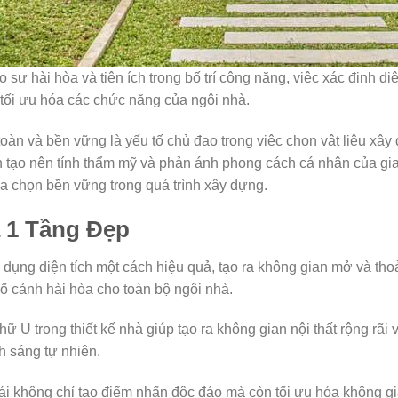
sự hài hòa và tiện ích trong bố trí công năng, việc xác định di
 tối ưu hóa các chức năng của ngôi nhà.
toàn và bền vững là yếu tố chủ đạo trong việc chọn vật liệu xâ
n tạo nên tính thẩm mỹ và phản ánh phong cách cá nhân của gi
a chọn bền vững trong quá trình xây dựng.
 1 Tầng Đẹp
 dụng diện tích một cách hiệu quả, tạo ra không gian mở và thoả
bố cảnh hài hòa cho toàn bộ ngôi nhà.
 U trong thiết kế nhà giúp tạo ra không gian nội thất rộng rãi v
h sáng tự nhiên.
hái không chỉ tạo điểm nhấn độc đáo mà còn tối ưu hóa không gi