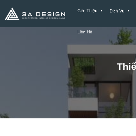
Bỏ
Giới Thiệu
Dịch Vụ
qua
nội
dung
Liên Hệ
Thiế