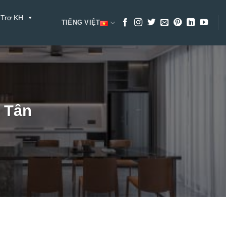
 Trợ KH
TIẾNG VIỆT
h Tân