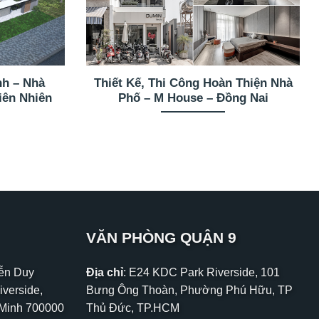
nh – Nhà
Thiết Kế, Thi Công Hoàn Thiện Nhà
iên Nhiên
Phố – M House – Đồng Nai
VĂN PHÒNG QUẬN 9
yễn Duy
Địa chỉ
: E24 KDC Park Riverside, 101
iverside,
Bưng Ông Thoàn, Phường Phú Hữu, TP
 Minh 700000
Thủ Đức, TP.HCM