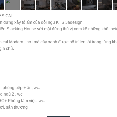
DESIGN
rình dựng xây tổ ấm của đội ngũ KTS 3adesign.
g tên Stacking House với mặt đứng thú vị xem kẽ những khối be
cal Modern , nơi mà cây xanh được bố trí len lỏi trong từng kh
ia chủ.
, phòng bếp + ăn, wc.
g ngủ 2 , wc
HC+ Phòng làm việc, wc.
hơi, sân thượng