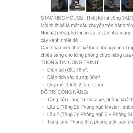
STACKING HOUSE- Thiết kế thi công 3A
Mỗi thiết kế là một câu chuyện trên hành t
Nổi bật giữa phố thị ồn ào là căn nhà man
cây xanh nhiệt đới.
Căn nhà được thiết kế theo phong cách Tropi
chiếu sáng cho từng phòng chức năng của g
THÔNG TIN CÔNG TRÌNH:
Diện tích đất: 76m².
Diện tích xây dựng: 60m²
Quy mô: 1 trệt, 2 lầu, 1 tum
BỐ TRÍ CÔNG NĂNG:
Tầng trệt (Tầng 1): Gara xe, phòng khách
Lầu 1 (Tầng 2): Phòng ngủ Master , phòn
Lầu 2 (Tầng 3): Phòng ngủ 3 + Phòng S
Tầng tum: Phòng thờ, phòng giặt, sân p