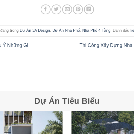
 đăng trong
Dự Án 3A Design
,
Dự Án Nhà Phố
,
Nhà Phố 4 Tầng
. Đánh dấu
li
u Ý Những Gì
Thi Công Xây Dựng Nhà 
Dự Án Tiêu Biểu