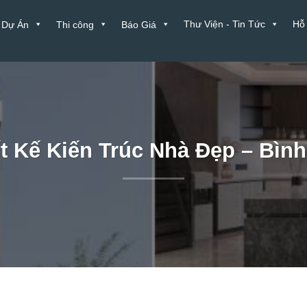
Thư Viện - Tin Tức
Hỗ
Dự Án
Thi công
Báo Giá
t Kế Kiến Trúc Nhà Đẹp – Bìn