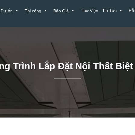
Thư Viện - Tin Tức
Hỗ
Dự Án
Thi công
Báo Giá
g Trình Lắp Đặt Nội Thất Biệt 