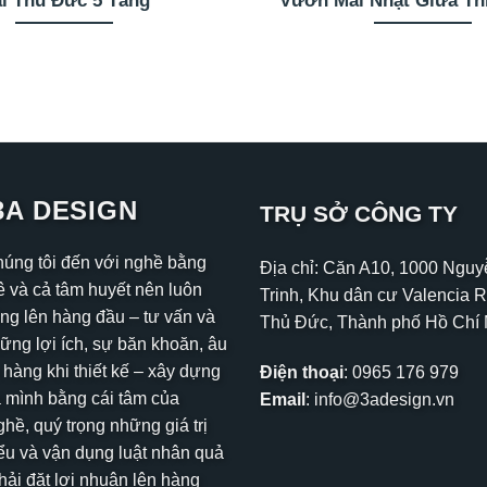
i Thủ Đức 5 Tầng
Vườn Mái Nhật Giữa Th
3A DESIGN
TRỤ SỞ CÔNG TY
húng tôi đến với nghề bằng
Địa chỉ: Căn A10, 1000 Ngu
 và cả tâm huyết nên luôn
Trinh, Khu dân cư Valencia R
ng lên hàng đầu – tư vấn và
Thủ Đức, Thành phố Hồ Chí
hững lợi ích, sự băn khoăn, âu
 hàng khi thiết kế – xây dựng
Điện thoại
:
0965 176 979
 mình bằng cái tâm của
Email
:
info@3adesign.vn
hề, quý trọng những giá trị
ểu và vận dụng luật nhân quả
ải đặt lợi nhuận lên hàng