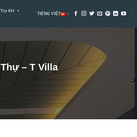
 Trợ KH
TIẾNG VIỆT
Thự – T Villa