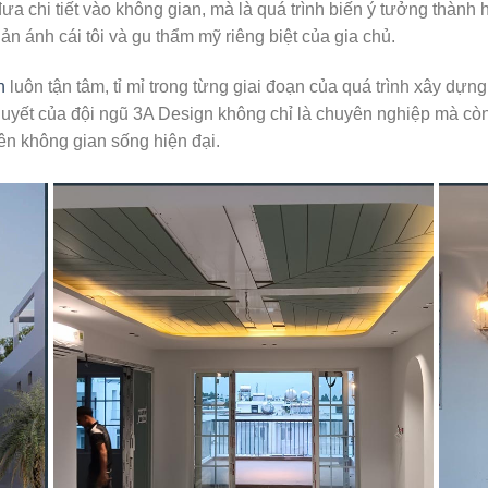
 đưa chi tiết vào không gian, mà là quá trình biến ý tưởng thành
n ánh cái tôi và gu thẩm mỹ riêng biệt của gia chủ.
n
luôn tận tâm, tỉ mỉ trong từng giai đoạn của quá trình xây dự
yết của đội ngũ 3A Design không chỉ là chuyên nghiệp mà còn 
nên không gian sống hiện đại.