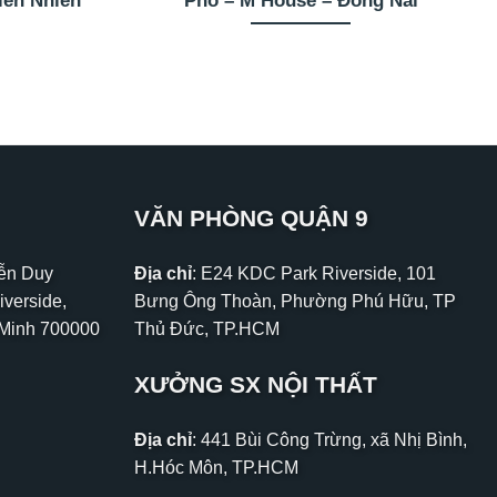
iên Nhiên
Phố – M House – Đồng Nai
VĂN PHÒNG QUẬN 9
yễn Duy
Địa chỉ
: E24 KDC Park Riverside, 101
iverside,
Bưng Ông Thoàn, Phường Phú Hữu, TP
 Minh 700000
Thủ Đức, TP.HCM
XƯỞNG SX NỘI THẤT
Địa chỉ
: 441 Bùi Công Trừng, xã Nhị Bình,
H.Hóc Môn, TP.HCM