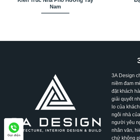
Kiến Trúc Nhà Phố Hướng Tây
Đạ
Nam
3A Design c
niềm đam mê
đặt khách hà
giải quyết n
lo của khách
ngôi nhà của
người yêu ng
nhân văn, hi
Gọi điện
chứ không ph