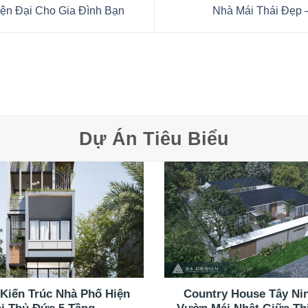
iện Đại Cho Gia Đình Bạn
Nhà Mái Thái Đẹp 
Dự Án Tiêu Biểu
 Kiến Trúc Nhà Phố Hiện
Country House Tây Ni