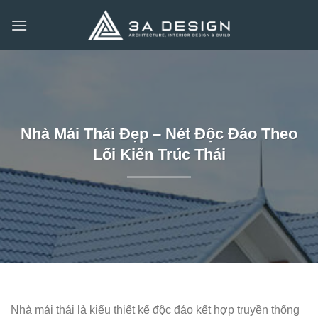
Bỏ
qua
nội
dung
Nhà Mái Thái Đẹp – Nét Độc Đáo Theo
Lối Kiến Trúc Thái
Nhà mái thái là kiểu thiết kế độc đáo kết hợp truyền thống