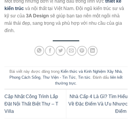
Một trong những đơn vị hàng đầu trong lĩnh vực
thiết kế
kiến trúc
và nội thất tại Việt Nam. Đội ngũ kiến trúc sư và
kỹ sư của
3A Design
sẽ giúp bạn tạo nên một ngôi nhà
mái thái đẹp, sang trọng và phù hợp với nhu cầu của gia
đình.
Bài viết này được đăng trong
Kiến thức và Kinh Nghiệm Xây Nhà
,
Phong Cách Sống
,
Thư Viện - Tin Tức
,
Tin tức
. Đánh dấu
liên kết
thường trực
.
Cập Nhật Công Trình Lắp
Nhà Cấp 4 Là Gì? Tìm Hiểu
Đặt Nội Thất Biệt Thự – T
Về Đặc Điểm Và Ưu Nhược
Villa
Điểm