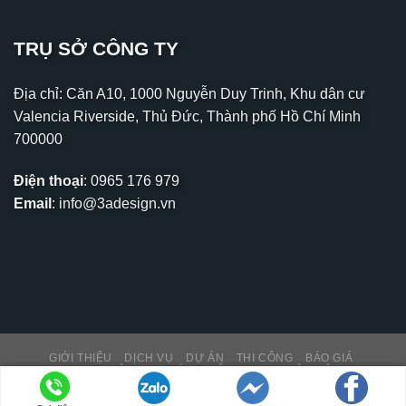
TRỤ SỞ CÔNG TY
Địa chỉ: Căn A10, 1000 Nguyễn Duy Trinh, Khu dân cư
Valencia Riverside, Thủ Đức, Thành phố Hồ Chí Minh
700000
Điện thoại
:
0965 176 979
Email
:
info@3adesign.vn
GIỚI THIỆU
DỊCH VỤ
DỰ ÁN
THI CÔNG
BÁO GIÁ
THƯ VIỆN – TIN TỨC
HỖ TRỢ KH
LIÊN HỆ
Copyright 2026 ©
PNK MEDIA