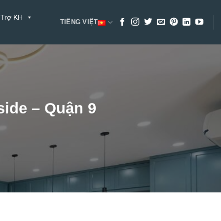
 Trợ KH
TIẾNG VIỆT
side – Quận 9