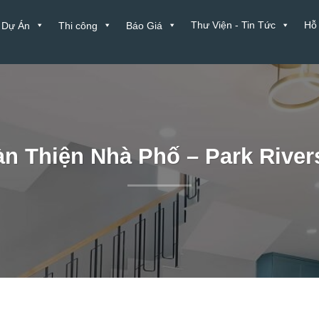
Thư Viện - Tin Tức
Hỗ
Dự Án
Thi công
Báo Giá
n Thiện Nhà Phố – Park River