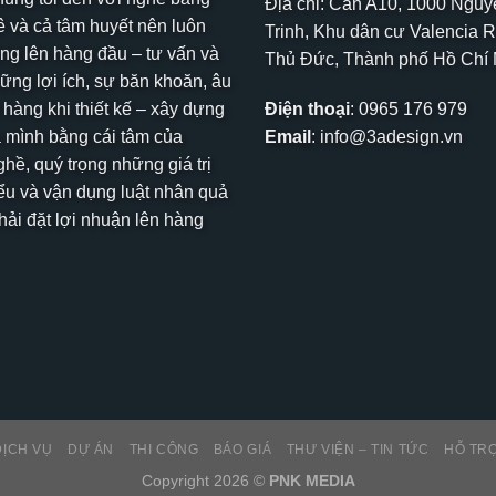
Địa chỉ: Căn A10, 1000 Ngu
 và cả tâm huyết nên luôn
Trinh, Khu dân cư Valencia R
ng lên hàng đầu – tư vấn và
Thủ Đức, Thành phố Hồ Chí
hững lợi ích, sự băn khoăn, âu
 hàng khi thiết kế – xây dựng
Điện thoại
:
0965 176 979
 mình bằng cái tâm của
Email
:
info@3adesign.vn
hề, quý trọng những giá trị
ểu và vận dụng luật nhân quả
ải đặt lợi nhuận lên hàng
DỊCH VỤ
DỰ ÁN
THI CÔNG
BÁO GIÁ
THƯ VIỆN – TIN TỨC
HỖ TR
Copyright 2026 ©
PNK MEDIA