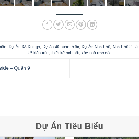
hiện
,
Dự Án 3A Design
,
Dự án đã hoàn thiện
,
Dự Án Nhà Phố
,
Nhà Phố 2 Tầ
kế kiến trúc
,
thiết kế nội thất
,
xây nhà trọn gói
.
side – Quận 9
Dự Án Tiêu Biểu