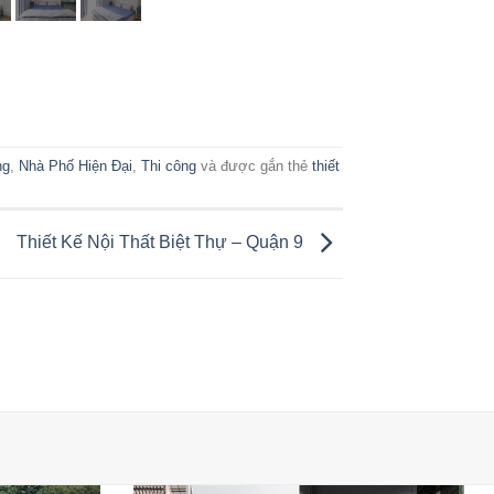
ng
,
Nhà Phố Hiện Đại
,
Thi công
và được gắn thẻ
thiết
Thiết Kế Nội Thất Biệt Thự – Quận 9