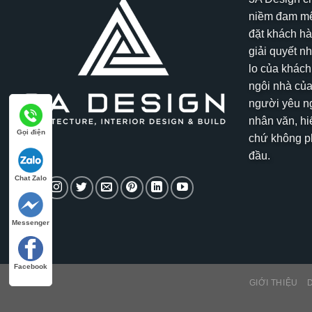
niềm đam mê
đặt khách hà
giải quyết n
lo của khách
ngôi nhà của
người yêu ng
nhân văn, hi
Gọi điện
chứ không ph
đầu.
Chat Zalo
Messenger
Facebook
GIỚI THIỆU