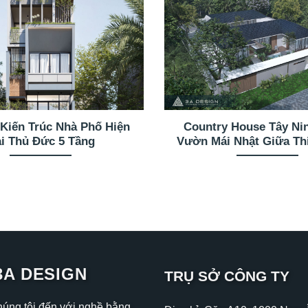
 Kiến Trúc Nhà Phố Hiện
Country House Tây Ni
i Thủ Đức 5 Tầng
Vườn Mái Nhật Giữa Th
3A DESIGN
TRỤ SỞ CÔNG TY
húng tôi đến với nghề bằng