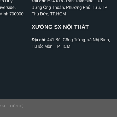
yễn Duy
Địa chỉ
: E24 KDC Park Riverside, 101
iverside,
Bưng Ông Thoàn, Phường Phú Hữu, TP
 Minh 700000
Thủ Đức, TP.HCM
XƯỞNG SX NỘI THẤT
Địa chỉ
: 441 Bùi Công Trừng, xã Nhị Bình,
H.Hóc Môn, TP.HCM
Ợ KH
LIÊN HỆ