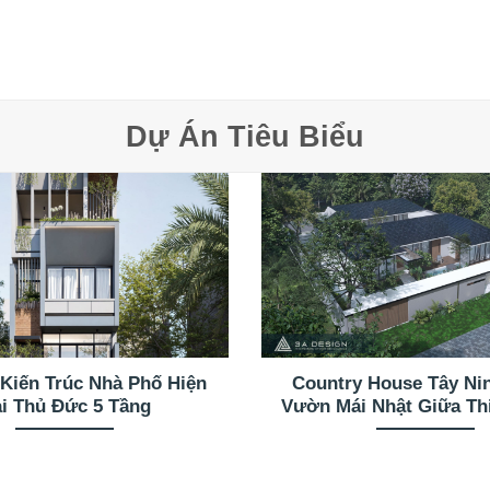
Dự Án Tiêu Biểu
 Kiến Trúc Nhà Phố Hiện
Country House Tây Ni
i Thủ Đức 5 Tầng
Vườn Mái Nhật Giữa Th