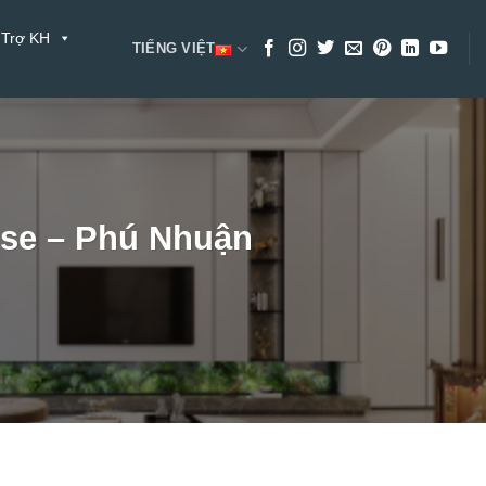
 Trợ KH
TIẾNG VIỆT
ouse – Phú Nhuận