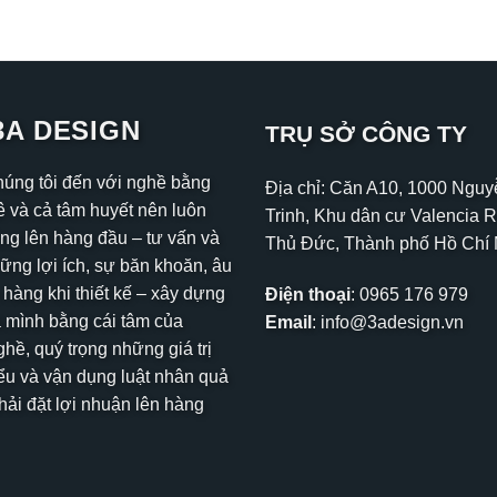
3A DESIGN
TRỤ SỞ CÔNG TY
húng tôi đến với nghề bằng
Địa chỉ: Căn A10, 1000 Ngu
 và cả tâm huyết nên luôn
Trinh, Khu dân cư Valencia R
ng lên hàng đầu – tư vấn và
Thủ Đức, Thành phố Hồ Chí
hững lợi ích, sự băn khoăn, âu
 hàng khi thiết kế – xây dựng
Điện thoại
:
0965 176 979
 mình bằng cái tâm của
Email
:
info@3adesign.vn
hề, quý trọng những giá trị
ểu và vận dụng luật nhân quả
ải đặt lợi nhuận lên hàng