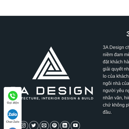
3A Design c
niềm đam mê
đặt khách hà
giải quyết n
lo của khách
ngôi nhà của
người yêu ng
nhân văn, hi
Gọi điện
chứ không ph
đầu.
Chat Zalo