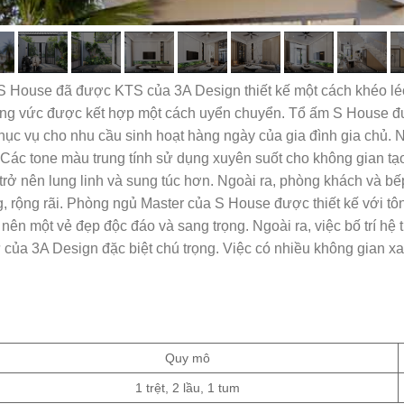
– S House đã được KTS của 3A Design thiết kế một cách khéo lé
vuông vức được kết hợp một cách uyển chuyển. Tổ ấm S House đư
hục vụ cho nhu cầu sinh hoạt hàng ngày của gia đình gia chủ. Nộ
Các tone màu trung tính sử dụng xuyên suốt cho không gian tạ
ở nên lung linh và sung túc hơn. Ngoài ra, phòng khách và bế
g, rộng rãi. Phòng ngủ Master của S House được thiết kế với 
o nên một vẻ đẹp độc đáo và sang trọng. Ngoài ra, việc bố trí 
ư của 3A Design đặc biệt chú trọng. Việc có nhiều không gian x
Quy mô
1 trệt, 2 lầu, 1 tum