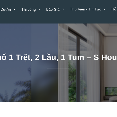
Thư Viện - Tin Tức
Hỗ
Dự Án
Thi công
Báo Giá
ố 1 Trệt, 2 Lầu, 1 Tum – S H