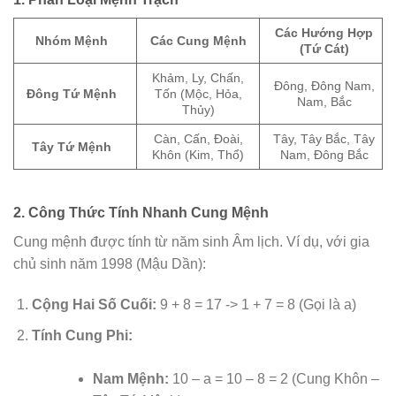
Các Hướng Hợp
Nhóm Mệnh
Các Cung Mệnh
(Tứ Cát)
Khảm, Ly, Chấn,
Đông, Đông Nam,
Đông Tứ Mệnh
Tốn (Mộc, Hỏa,
Nam, Bắc
Thủy)
Càn, Cấn, Đoài,
Tây, Tây Bắc, Tây
Tây Tứ Mệnh
Khôn (Kim, Thổ)
Nam, Đông Bắc
2. Công Thức Tính Nhanh Cung Mệnh
Cung mệnh được tính từ năm sinh Âm lịch. Ví dụ, với gia
chủ sinh năm 1998 (Mậu Dần):
Cộng Hai Số Cuối:
9 + 8 = 17 -> 1 + 7 = 8 (Gọi là a)
Tính Cung Phi:
Nam Mệnh:
10 – a = 10 – 8 = 2 (Cung Khôn –