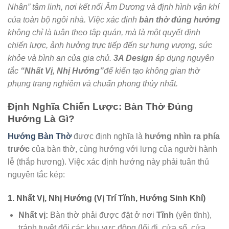
Nhân” tâm linh, nơi kết nối Âm Dương và định hình vận khí
của toàn bộ ngôi nhà. Việc xác định
bàn thờ đúng hướng
không chỉ là tuân theo tập quán, mà là một quyết định
chiến lược, ảnh hưởng trực tiếp đến sự hưng vượng, sức
khỏe và bình an của gia chủ.
3A Design
áp dụng nguyên
tắc
“Nhất Vị, Nhị Hướng”
để kiến tạo không gian thờ
phụng trang nghiêm và chuẩn phong thủy nhất.
Định Nghĩa Chiến Lược: Bàn Thờ Đúng
Hướng Là Gì?
Hướng Bàn Thờ
được định nghĩa là
hướng nhìn ra phía
trước
của bàn thờ, cùng hướng với lưng của người hành
lễ (thắp hương). Việc xác định hướng này phải tuân thủ
nguyên tắc kép:
1. Nhất Vị, Nhị Hướng (Vị Trí Tĩnh, Hướng Sinh Khí)
Nhất vị:
Bàn thờ phải được đặt ở nơi
Tĩnh
(yên tĩnh),
tránh tuyệt đối các khu vực động (lối đi, cửa sổ, cửa