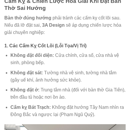
Cấm Kỵ & Chiến Lược Hóa Giải Khi Đặt Bàn
Thờ Sai Hướng
Bàn thờ đúng hướng
phải tránh các cấm kỵ cốt lõi sau.
Nếu đã lỡ đặt sai,
3A Design
sẽ áp dụng chiến lược hóa
giải chuyên nghiệp:
1. Các Cấm Kỵ Cốt Lõi (Lỗi Tọa/Vị Trí)
Không đặt đối diện:
Cửa chính, cửa sổ, cửa nhà vệ
sinh, phòng bếp.
Không đặt sát:
Tường nhà vệ sinh, tường nhà tắm
(gây uế khí, ảnh hưởng sức khỏe).
Không đặt ở:
Trung tâm nhà (đối với bàn thờ Gia Tiên),
trên đầu tủ hoặc nơi ồn ào.
Cấm kỵ Bát Trạch:
Không đặt hướng Tây Nam nhìn ra
Đông Bắc và ngược lại (Phạm Ngũ Quỷ).