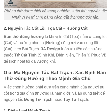
Phòng thờ được thiết kế trang nghiêm, tuân thủ nguyên tắc
Nhất Vị (vị trí tĩnh) bằng cách đặt ở phòng độc lập.
2. Nguyên Tắc Cốt Lõi: Tọa Cát – Hướng Cát
Bàn thờ đúng hướng
là khi vị trí đặt (Tọa) nằm ở cung tốt
(Cát) và hướng nhìn ra (Hướng) cũng rơi vào cung tốt
(Cát) theo Bát Trạch.
3A Design
luôn ưu tiên các hướng
thuộc
Tứ Cát Tinh
(Sinh Khí, Diên Niên, Thiên Y, Phục Vị)
để kích hoạt tối đa vượng khí.
Giải Mã Nguyên Tắc Bát Trạch: Xác Định Bàn
Thờ Đúng Hướng Theo Mệnh Gia Chủ
Việc chọn hướng phải dựa trên cung mệnh của người trụ
cột trong gia đình (thường là nam giới) và áp dụng triệt để
nguyên tắc
Đông Tứ Trạch
hoặc
Tây Tứ Trạch
.
1. Phân Loại Mệnh Trạch