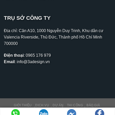
TRỤ SỞ CÔNG TY
Địa chỉ: Căn A10, 1000 Nguyễn Duy Trinh, Khu dân cư
Valencia Riverside, Thủ Đức, Thành phố Hồ Chí Minh
700000
Điện thoại
:
0965 176 979
Email
:
info@3adesign.vn
GIỚI THIỆU
DỊCH VỤ
DỰ ÁN
THI CÔNG
BÁO GIÁ
THƯ VIỆN – TIN TỨC
HỖ TRỢ KH
LIÊN HỆ