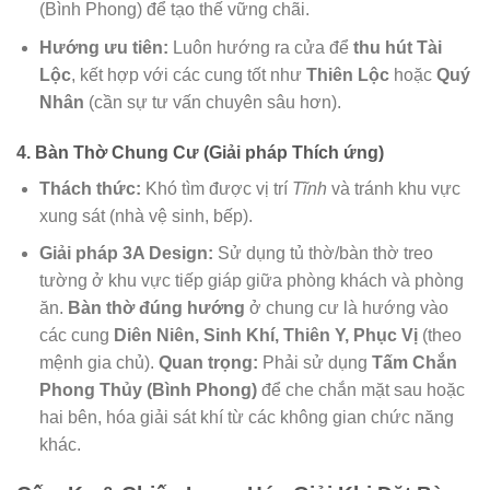
(Bình Phong) để tạo thế vững chãi.
Hướng ưu tiên:
Luôn hướng ra cửa để
thu hút Tài
Lộc
, kết hợp với các cung tốt như
Thiên Lộc
hoặc
Quý
Nhân
(cần sự tư vấn chuyên sâu hơn).
4. Bàn Thờ Chung Cư (Giải pháp Thích ứng)
Thách thức:
Khó tìm được vị trí
Tĩnh
và tránh khu vực
xung sát (nhà vệ sinh, bếp).
Giải pháp 3A Design:
Sử dụng tủ thờ/bàn thờ treo
tường ở khu vực tiếp giáp giữa phòng khách và phòng
ăn.
Bàn thờ đúng hướng
ở chung cư là hướng vào
các cung
Diên Niên, Sinh Khí, Thiên Y, Phục Vị
(theo
mệnh gia chủ).
Quan trọng:
Phải sử dụng
Tấm Chắn
Phong Thủy (Bình Phong)
để che chắn mặt sau hoặc
hai bên, hóa giải sát khí từ các không gian chức năng
khác.