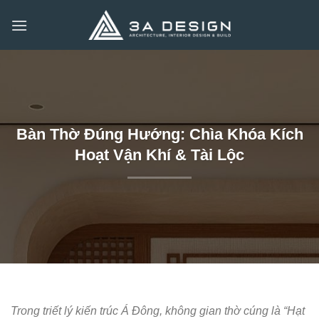
Bỏ
qua
nội
dung
Bàn Thờ Đúng Hướng: Chìa Khóa Kích
Hoạt Vận Khí & Tài Lộc
Trong triết lý kiến trúc Á Đông, không gian thờ cúng là “Hạt