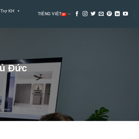
 Trợ KH
TIẾNG VIỆT
hủ Đức