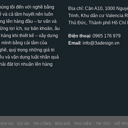
húng tôi đến với nghề bằng
Địa chỉ: Căn A10, 1000 Ngu
 và cả tâm huyết nên luôn
Trinh, Khu dân cư Valencia R
ng lên hàng đầu – tư vấn và
Thủ Đức, Thành phố Hồ Chí
hững lợi ích, sự băn khoăn, âu
 hàng khi thiết kế – xây dựng
Điện thoại
:
0965 176 979
 mình bằng cái tâm của
Email
:
info@3adesign.vn
hề, quý trọng những giá trị
ểu và vận dụng luật nhân quả
ải đặt lợi nhuận lên hàng
DỊCH VỤ
DỰ ÁN
THI CÔNG
BÁO GIÁ
THƯ VIỆN – TIN TỨC
HỖ TR