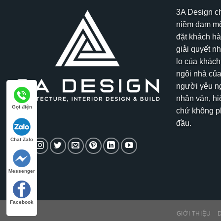
3A Design c
niềm đam mê
đặt khách hà
giải quyết n
lo của khách
ngôi nhà của
người yêu ng
nhân văn, hi
Gọi điện
chứ không ph
đầu.
Chat Zalo
Messenger
Facebook
GIỚI THIỆU