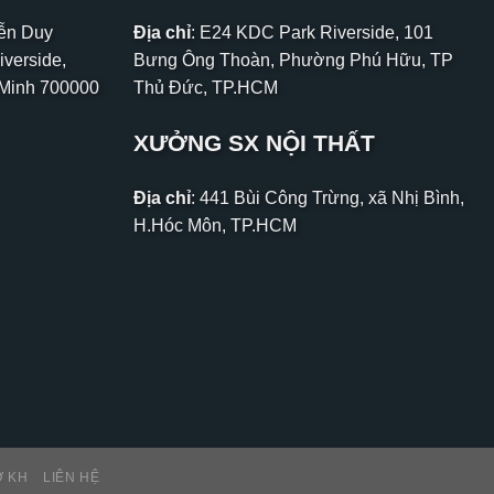
yễn Duy
Địa chỉ
: E24 KDC Park Riverside, 101
iverside,
Bưng Ông Thoàn, Phường Phú Hữu, TP
 Minh 700000
Thủ Đức, TP.HCM
XƯỞNG SX NỘI THẤT
Địa chỉ
: 441 Bùi Công Trừng, xã Nhị Bình,
H.Hóc Môn, TP.HCM
Ợ KH
LIÊN HỆ