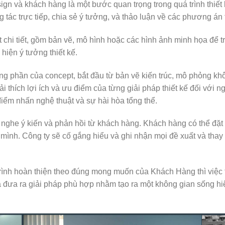
ign và khách hàng là một bước quan trọng trong quá trình thiết
 tác trực tiếp, chia sẻ ý tưởng, và thảo luận về các phương án t
 chi tiết, gồm bản vẽ, mô hình hoặc các hình ảnh minh họa để t
 hiện ý tưởng thiết kế.
từng phần của concept, bắt đầu từ bản vẽ kiến trúc, mô phỏng kh
iải thích lợi ích và ưu điểm của từng giải pháp thiết kế đối với 
điểm nhấn nghệ thuật và sự hài hòa tổng thể.
g nghe ý kiến và phản hồi từ khách hàng. Khách hàng có thể đặt 
ình. Công ty sẽ cố gắng hiểu và ghi nhận mọi đề xuất và tha
rình hoàn thiện theo đúng mong muốn của Khách Hàng thì việc t
và đưa ra giải pháp phù hợp nhằm tạo ra một không gian sống h