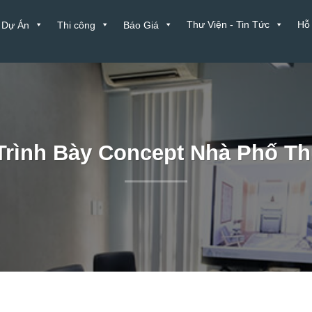
Thư Viện - Tin Tức
Hỗ
Dự Án
Thi công
Báo Giá
Trình Bày Concept Nhà Phố T