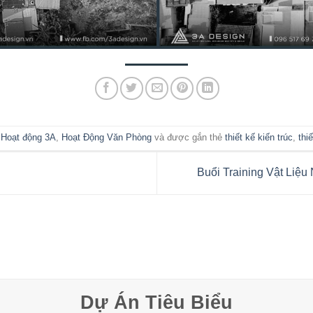
g
Hoạt động 3A
,
Hoạt Động Văn Phòng
và được gắn thẻ
thiết kế kiến trúc
,
thiế
Buổi Training Vật Liệ
Dự Án Tiêu Biểu