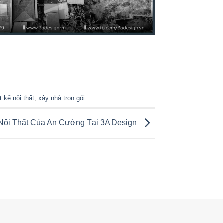
t kế nội thất
,
xây nhà trọn gói
.
u Nội Thất Của An Cường Tại 3A Design