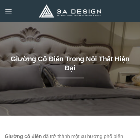
Bỏ
qua
nội
dung
Giường Cổ Điển Trong Nội Thất Hiện
Đại
Giường cổ điển
đã trở thành một xu hướng phổ biến