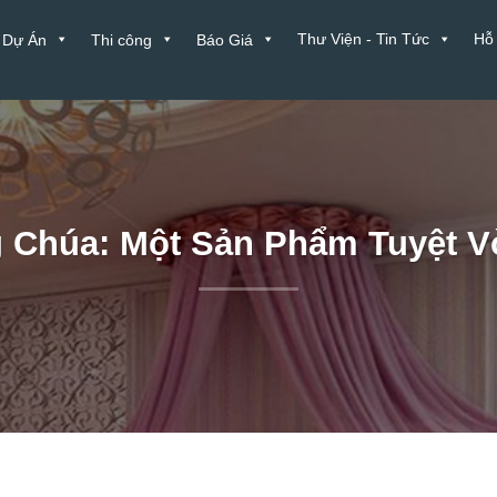
Thư Viện - Tin Tức
Hỗ
Dự Án
Thi công
Báo Giá
Chúa: Một Sản Phẩm Tuyệt V