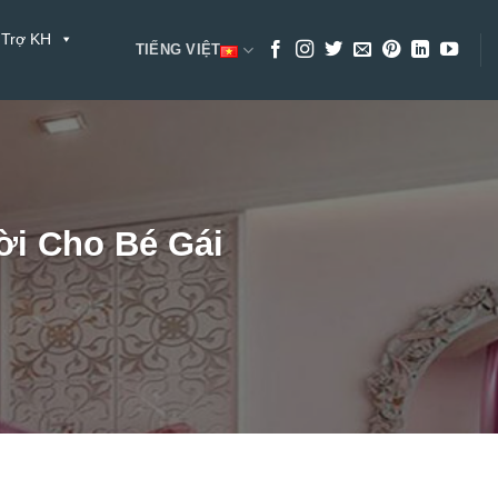
 Trợ KH
TIẾNG VIỆT
ời Cho Bé Gái