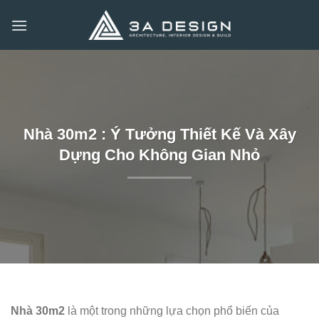
Bỏ
qua
nội
dung
Nhà 30m2 : Ý Tưởng Thiết Kế Và Xây
Dựng Cho Không Gian Nhỏ
Nhà 30m2
là một trong những lựa chọn phổ biến của