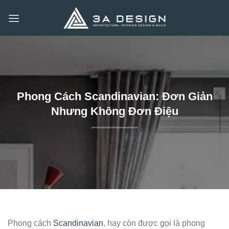
Bỏ
qua
nội
dung
Phong Cách Scandinavian: Đơn Giản
Nhưng Không Đơn Điệu
Phong cách
Scandinavian
, hay còn được gọi là phong