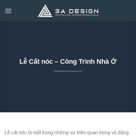
Bỏ
qua
nội
dung
Lễ Cất nóc – Công Trình Nhà Ở
Lễ cất nóc là một trong những sự kiện quan trọng và đáng