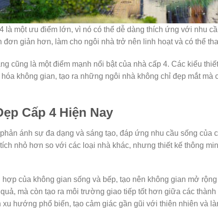
p 4 là một ưu điểm lớn, vì nó có thể dễ dàng thích ứng với nhu c
đơn giản hơn, làm cho ngôi nhà trở nên linh hoạt và có thể thay
ng cũng là một điểm mạnh nổi bật của nhà cấp 4. Các kiểu thiết
u hóa không gian, tạo ra những ngôi nhà không chỉ đẹp mắt mà c
Đẹp Cấp 4 Hiện Nay
phản ánh sự đa dạng và sáng tạo, đáp ứng nhu cầu sống của cộ
ch nhỏ hơn so với các loại nhà khác, nhưng thiết kế thông mi
h hợp của không gian sống và bếp, tạo nên không gian mở rộng 
uả, mà còn tạo ra môi trường giao tiếp tốt hơn giữa các thành v
xu hướng phổ biến, tạo cảm giác gần gũi với thiên nhiên và là