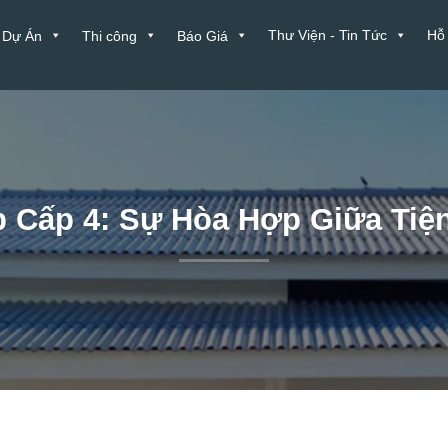
Thư Viện - Tin Tức
Hỗ
Dự Án
Thi công
Báo Giá
p Cấp 4: Sự Hòa Hợp Giữa Tiện