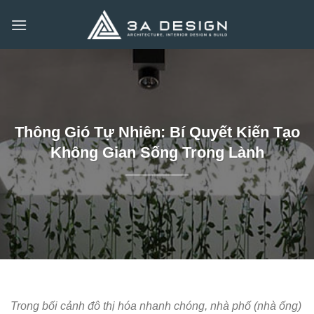
Bỏ
qua
nội
dung
Thông Gió Tự Nhiên: Bí Quyết Kiến Tạo
Không Gian Sống Trong Lành
Trong bối cảnh đô thị hóa nhanh chóng, nhà phố (nhà ống)