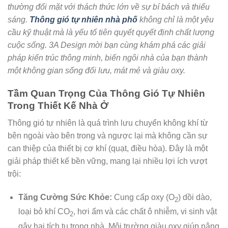
thường đối mặt với thách thức lớn về sự bí bách và thiếu
sáng.
Thông gió tự nhiên nhà phố
không chỉ là một yêu
cầu kỹ thuật mà là yếu tố tiên quyết quyết định chất lượng
cuộc sống. 3A Design mời bạn cùng khám phá các giải
pháp kiến trúc thông minh, biến ngôi nhà của bạn thành
một không gian sống đối lưu, mát mẻ và giàu oxy.
Tầm Quan Trọng Của Thông Gió Tự Nhiên
Trong Thiết Kế Nhà Ở
Thông gió tự nhiên là quá trình lưu chuyển không khí từ
bên ngoài vào bên trong và ngược lại mà không cần sự
can thiệp của thiết bị cơ khí (quạt, điều hòa). Đây là một
giải pháp thiết kế bền vững, mang lại nhiều lợi ích vượt
trội:
Tăng Cường Sức Khỏe:
Cung cấp oxy (O
) dồi dào,
2
loại bỏ khí CO
, hơi ẩm và các chất ô nhiễm, vi sinh vật
2
gây hại tích tụ trong nhà. Môi trường giàu oxy giúp nâng