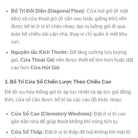
Bố Trí Đối Diện (Diagonal Flow):
Cửa hút gió (ở mặt
tiền) và cửa thoát gió (ở sân sau hoặc giếng trời) nên
được bố trí ở vị trí chéo nhau, tạo ra luồng gió đi qua
toàn bộ chiều dài căn nhà, thay vì chỉ quẩn ở một khu
vực.
Nguyên tắc Kích Thước:
Để tăng cường lưu lượng
gió,
Cửa Thoát Gió
nên được thiết kế lớn hơn hoặc đặt
cao hơn
Cửa Hút Gió
.
3. Bố Trí Cửa Sổ Chiến Lược Theo Chiều Cao
Để tối ưu hóa thông gió từ áp lực nhiệt và áp lực gió đồng
thời, cửa sổ cần được bố trí tại các cao độ khác nhau:
Cửa Sổ Cao (Clerestory Windows):
Đặt ở vị trí cao
gần trần nhà để giúp thoát không khí nóng tích tụ.
Cửa Sổ Thấp:
Đặt ở vị trí thấp để hút không khí mát từ