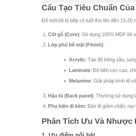
Cấu Tạo Tiêu Chuẩn Của
Để một bộ tủ bếp có tuổi thọ lên đến 15-20 
Cốt gỗ (Core):
Sử dụng 100% MDF lõi xan
Lớp phủ bề mặt (Finish):
Acrylic:
Tạo độ bóng sâu, san
Laminate:
Độ bền cực cao, chốn
Melamine:
Giải pháp kinh tế v
Hậu tủ (Back panel):
Thường sử dụng tấ
Phụ kiện đi kèm:
Bản lề giảm chấn, ray t
Phân Tích Ưu Và Nhược
1. Ưu điểm nổi bật