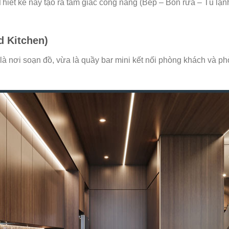
. Thiết kế này tạo ra tam giác công năng (Bếp – Bồn rửa – Tủ lạ
d Kitchen)
nơi soạn đồ, vừa là quầy bar mini kết nối phòng khách và ph