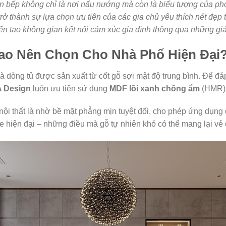
 căn bếp không chỉ là nơi nấu nướng mà còn là biểu tượng của p
trở thành sự lựa chọn ưu tiên của các gia chủ yêu thích nét đẹp 
kiến tạo không gian kết nối cảm xúc gia đình thông qua những gi
Sao Nên Chọn Cho Nhà Phố Hiện Đại
à dòng tủ được sản xuất từ cốt gỗ sợi mật độ trung bình. Để đ
A Design
luôn ưu tiên sử dụng
MDF lõi xanh chống ẩm
(HMR)
ng nội thất là nhờ bề mặt phẳng mịn tuyệt đối, cho phép ứng dụn
hiện đại – những điều mà gỗ tự nhiên khó có thể mang lại vẻ 