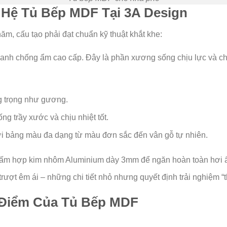
 Hệ Tủ Bếp MDF Tại 3A Design
năm, cấu tạo phải đạt chuẩn kỹ thuật khắt khe:
h chống ẩm cao cấp. Đây là phần xương sống chịu lực và chống
g trọng như gương.
g trầy xước và chịu nhiệt tốt.
ới bảng màu đa dạng từ màu đơn sắc đến vân gỗ tự nhiên.
m hợp kim nhôm Aluminium dày 3mm để ngăn hoàn toàn hơi ẩ
rượt êm ái – những chi tiết nhỏ nhưng quyết định trải nghiệm “t
 Điểm Của Tủ Bếp MDF