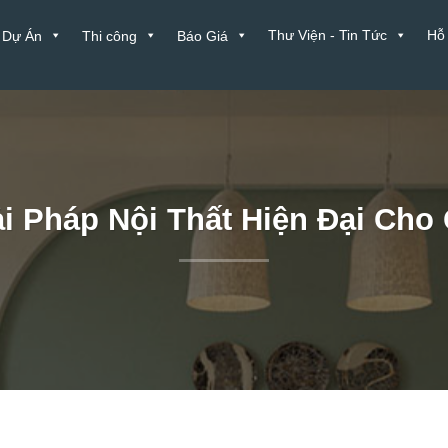
Thư Viện - Tin Tức
Hỗ
Dự Án
Thi công
Báo Giá
i Pháp Nội Thất Hiện Đại Cho