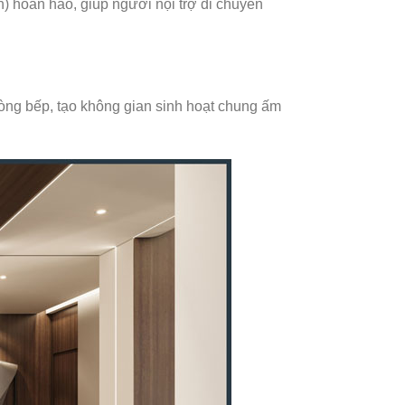
nh) hoàn hảo, giúp người nội trợ di chuyển
òng bếp, tạo không gian sinh hoạt chung ấm