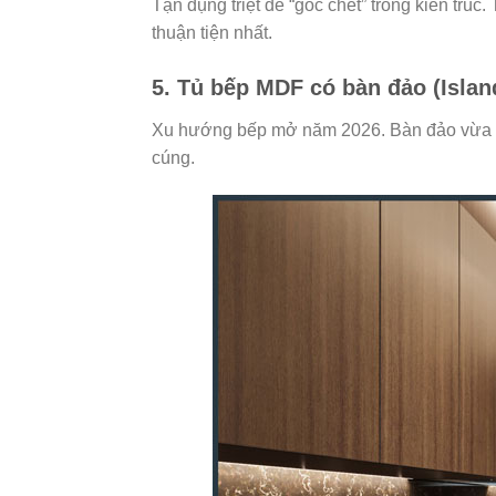
Tận dụng triệt để “góc chết” trong kiến trúc
thuận tiện nhất.
5. Tủ bếp MDF có bàn đảo (Islan
Xu hướng bếp mở năm 2026. Bàn đảo vừa là 
cúng.