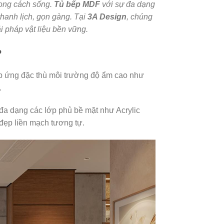
hong cách sống.
Tủ bếp MDF
với sự đa dạng
thanh lịch, gọn gàng. Tại
3A Design
, chúng
ải pháp vật liệu bền vững.
?
áp ứng đặc thù môi trường độ ẩm cao như
.
g đa dạng các lớp phủ bề mặt như Acrylic
đẹp liền mạch tương tự.