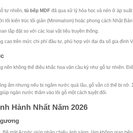
ỗ tự nhiên,
tủ bếp MDF
đã qua xử lý hóa học và nén ở áp suất
 lối kiến trúc tối giản (Minimalism) hoặc phong cách Nhật Bản
ian lắp đặt so với các loại vật liệu truyền thống.
ng cao trên mức chi phí đầu tư, phù hợp với đại đa số gia đình V
ục
nên không thể điêu khắc hoa văn cầu kỳ như gỗ tự nhiên. Điều 
ống ẩm nhưng nếu bị ngâm nước quá lâu, gỗ vẫn có thể bị nở.
 giúp ngăn nước thấm vào lõi gỗ một cách tuyệt đối.
nh Hành Nhất Năm 2026
g gương
. Bề mặt Acrylic giúp phản chiếu ánh sáng, làm không gian bếp