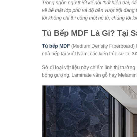
Trong ngôn ngữ thiết kế nội thất hiện đại,
về bề mặt lớp phủ và độ bền vượt trội đang 
tôi không chỉ thi công một hệ tủ, chúng tôi 
Tủ Bếp MDF Là Gì? Tại 
Tủ bếp MDF
(Medium Density Fiberboard) l
nhà bếp tại Việt Nam, các kiến trúc sư tại
3
Sở dĩ loại vật liệu này chiếm lĩnh thị trườ
bóng gương, Laminate vân gỗ hay Melamine 