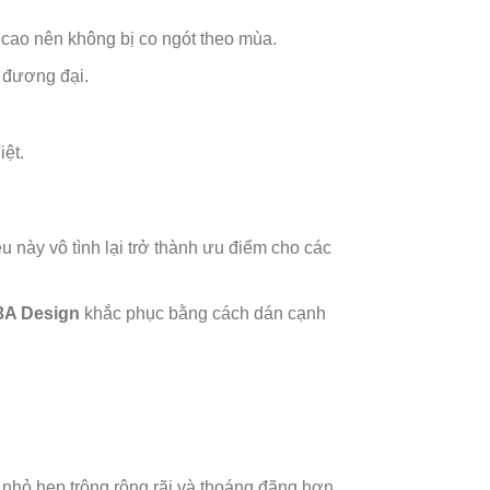
 cao nên không bị co ngót theo mùa.
 đương đại.
iệt.
này vô tình lại trở thành ưu điểm cho các
3A Design
khắc phục bằng cách dán cạnh
 nhỏ hẹp trông rộng rãi và thoáng đãng hơn.