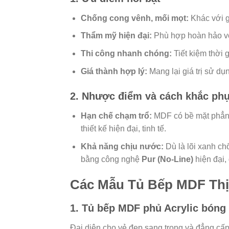
Chống cong vênh, mối mọt:
Khác với g
Thẩm mỹ hiện đại:
Phù hợp hoàn hảo với
Thi công nhanh chóng:
Tiết kiệm thời g
Giá thành hợp lý:
Mang lại giá trị sử dụ
2. Nhược điểm và cách khắc ph
Hạn chế chạm trổ:
MDF có bề mặt phẳng 
thiết kế hiện đại, tinh tế.
Khả năng chịu nước:
Dù là lõi xanh ch
bằng công nghệ
Pur (No-Line)
hiện đại,
Các Mẫu Tủ Bếp MDF Thị
1. Tủ bếp MDF phủ Acrylic bón
Đại diện cho vẻ đẹp sang trọng và đẳng cấp