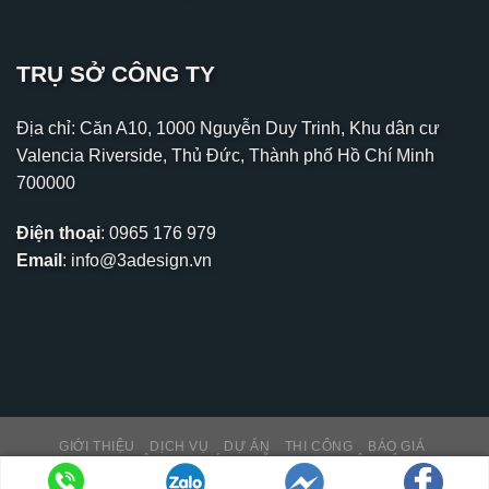
TRỤ SỞ CÔNG TY
Địa chỉ: Căn A10, 1000 Nguyễn Duy Trinh, Khu dân cư
Valencia Riverside, Thủ Đức, Thành phố Hồ Chí Minh
700000
Điện thoại
:
0965 176 979
Email
:
info@3adesign.vn
GIỚI THIỆU
DỊCH VỤ
DỰ ÁN
THI CÔNG
BÁO GIÁ
THƯ VIỆN – TIN TỨC
HỖ TRỢ KH
LIÊN HỆ