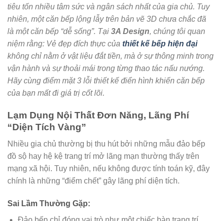
tiêu tốn nhiều tâm sức và ngân sách nhất của gia chủ. Tuy
nhiên, một căn bếp lộng lẫy trên bản vẽ 3D chưa chắc đã
là một căn bếp “dễ sống”. Tại
3A Design
, chúng tôi quan
niệm rằng: Vẻ đẹp đích thực của
thiết kế bếp hiện đại
không chỉ nằm ở vật liệu đắt tiền, mà ở sự thông minh trong
vận hành và sự thoải mái trong từng thao tác nấu nướng.
Hãy cùng điểm mặt 3 lỗi thiết kế điển hình khiến căn bếp
của bạn mất đi giá trị cốt lõi.
Lạm Dụng Nội Thất Đơn Năng, Lãng Phí
“Diện Tích Vàng”
Nhiều gia chủ thường bị thu hút bởi những mẫu đảo bếp
đồ sộ hay hệ kệ trang trí mở lãng mạn thường thấy trên
mạng xã hội. Tuy nhiên, nếu không được tính toán kỹ, đây
chính là những “điểm chết” gây lãng phí diện tích.
Sai Lầm Thường Gặp:
Đảo bếp chỉ đóng vai trò như một chiếc bàn trang trí,