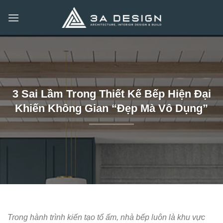
Bỏ
qua
nội
dung
3 Sai Lầm Trong Thiết Kế Bếp Hiện Đại
Khiến Không Gian “Đẹp Mà Vô Dụng”
Trong hành trình kiến tạo tổ ấm, nhà bếp luôn là khu vực