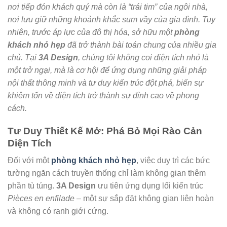
nơi tiếp đón khách quý mà còn là “trái tim” của ngôi nhà,
nơi lưu giữ những khoảnh khắc sum vầy của gia đình. Tuy
nhiên, trước áp lực của đô thị hóa, sở hữu một
phòng
khách nhỏ hẹp
đã trở thành bài toán chung của nhiều gia
chủ. Tại
3A Design
, chúng tôi không coi diện tích nhỏ là
một trở ngại, mà là cơ hội để ứng dụng những giải pháp
nội thất thông minh và tư duy kiến trúc đột phá, biến sự
khiêm tốn về diện tích trở thành sự đỉnh cao về phong
cách.
Tư Duy Thiết Kế Mở: Phá Bỏ Mọi Rào Cản
Diện Tích
Đối với một
phòng khách nhỏ hẹp
, việc duy trì các bức
tường ngăn cách truyền thống chỉ làm không gian thêm
phần tù túng.
3A Design
ưu tiên ứng dụng lối kiến trúc
Pièces en enfilade
– một sự sắp đặt không gian liên hoàn
và không có ranh giới cứng.