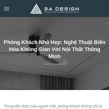
Bỏ
qua
nội
dung
Phòng Khách Nhỏ Hẹp: Nghệ Thuật Biến
Hóa Không Gian Với Nội Thất Thông
Minh
Trong tâm thức của người Việt, phòng khách không chỉ là