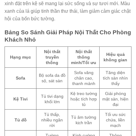
xinh đặt trên kệ sẽ mang lại sức sống và sự tươi mới. Màu
xanh của lá giúp tinh thần thư thái, làm giảm cảm giác chật
hội của bốn bức tường.
Bảng So Sánh Giải Pháp Nội Thất Cho Phòng
Khách Nhỏ
Nội thất
Nội thất
Hiệu quả
Hạng mục
truyền
thông
không gian
thống
minh/Tối ưu
Sofa văng
Tăng diện
Bộ sofa da đồ
Sofa
chân cao,
tích sàn nhìn
sộ, sát sàn
thanh mảnh
thấy
Kệ treo tường
Giải phóng
Tủ tivi dạng
Kệ Tivi
hoặc tích hợp
mặt sàn, hiện
khối lớn
tủ
đại
Tủ thấp,
Tối ưu sức
Tủ âm tường
Tủ đồ
nhiều ngăn
chứa, liền
kịch trần
rời
mạch
Tường
Kính cường
Thông