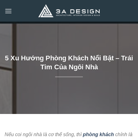
Bỏ
qua
nội
dung
5 Xu Hướng Phòng Khách Nổi Bật – Trái
Tim Của Ngôi Nhà
Nếu coi ngôi nhà là cơ thể sống, thì
phòng khách
chính là