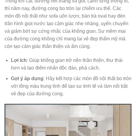
Trong khi các đường nét thẳng và góc cạnh từng thống trị,
thì năm nay, đường cong bo tròn lại chiếm ưu thế. Các
món đồ nội thất như sofa uốn lượn, bàn trà oval hay đèn
trần hình giọt nước tạo cảm giác nhẹ nhàng, uyển chuyển
và giảm bớt sự cứng nhắc của không gian. Sự mềm mại
của đường cong không chỉ mang lại vẻ đẹp thẩm mỹ mà
còn tạo cảm giác thân thiện và ấm cúng.
Lợi ích
: Giúp không gian trở nên thân thiện, thư thái
hơn và tạo điểm nhấn độc đáo, phá cách.
Gợi ý áp dụng
: Hãy kết hợp các món đồ nội thất bo tròn
với tông màu trung tính để tạo sự tinh tế và làm nổi bật
vẻ đẹp của đường cong.