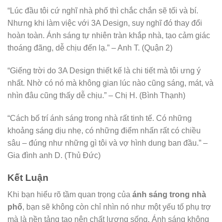
“Lúc đầu tôi cứ nghĩ nhà phố thì chắc chắn sẽ tối và bí.
Nhưng khi làm việc với 3A Design, suy nghĩ đó thay đổi
hoàn toàn. Ánh sáng tự nhiên tràn khắp nhà, tạo cảm giác
thoáng đãng, dễ chịu đến lạ.” – Anh T. (Quận 2)
“Giếng trời do 3A Design thiết kế là chi tiết mà tôi ưng ý
nhất. Nhờ có nó mà không gian lúc nào cũng sáng, mát, và
nhìn đâu cũng thấy dễ chịu.” – Chị H. (Bình Thạnh)
“Cách bố trí ánh sáng trong nhà rất tinh tế. Có những
khoảng sáng dịu nhẹ, có những điểm nhấn rất có chiều
sâu – đúng như những gì tôi và vợ hình dung ban đầu.” –
Gia đình anh D. (Thủ Đức)
Kết Luận
Khi bạn hiểu rõ tầm quan trọng của
ánh sáng trong nhà
phố
, bạn sẽ không còn chỉ nhìn nó như một yếu tố phụ trợ
mà là nền tảng tạo nên chất lượng sống. Ánh sáng không