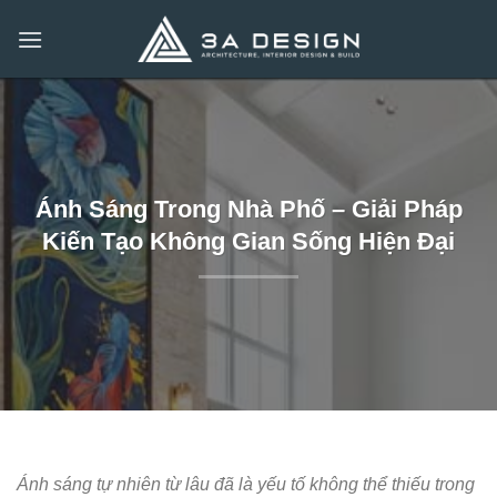
Bỏ
qua
nội
dung
Ánh Sáng Trong Nhà Phố – Giải Pháp
Kiến Tạo Không Gian Sống Hiện Đại
Ánh sáng tự nhiên từ lâu đã là yếu tố không thể thiếu trong