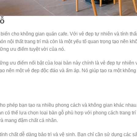
Gỗ
biến cho không gian quán cafe. Với vẻ đẹp tự nhiên và tính thẩ
ón nội thất trang trí mà còn là một yếu tố quan trọng tạo nên kh
hững ưu điểm tuyệt vời của nó.
hững ưu điểm nổi bật của loại bàn này chính là vẻ đẹp tự nhiên
o nên một vẻ đẹp độc đáo và ấm áp. Nó giúp tạo ra một không g
, cho phép bạn tạo ra nhiều phong cách và không gian khác nhau
có thể lựa chọn loại bàn gỗ phù hợp với phong cách trang trí 
và mang đậm chất cá nhân.
ó tính chất dễ dàng bảo trì và vệ sinh. Bạn chỉ cần sử dụng cá