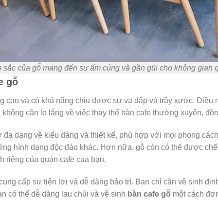
 sắc của gỗ mang đến sự ấm cúng và gần gũi cho không gian 
e gỗ
ng cao và có khả năng chịu được sự va đập và trầy xước. Điều
không cần lo lắng về việc thay thế bàn cafe thường xuyên, đồng 
 đa dạng về kiểu dáng và thiết kế, phù hợp với mọi phong cách 
hững hình dạng độc đáo khác. Hơn nữa, gỗ còn có thể được chế
h riêng của quán cafe của bạn.
cung cấp sự tiện lợi và dễ dàng bảo trì. Bạn chỉ cần vệ sinh đị
ạn có thể dễ dàng lau chùi và vệ sinh
bàn cafe gỗ
một cách đơn 