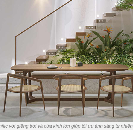
ilic với giếng trời và cửa kính lớn giúp tối ưu ánh sáng tự nhiê