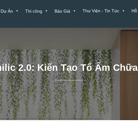
Thư Viện - Tin Tức
Hỗ
Dự Án
Thi công
Báo Giá
ilic 2.0: Kiến Tạo Tổ Ấm Chữ