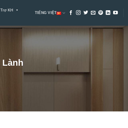
 Trợ KH
TIẾNG VIỆT
a Lành