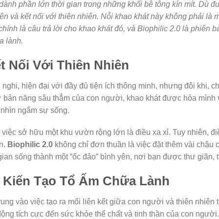
dành phần lớn thời gian trong những khối bê tông kín mít. Dù đư
ên và kết nối với thiên nhiên. Nỗi khao khát này không phải là 
hính là câu trả lời cho khao khát đó, và Biophilic 2.0 là phiên 
a lành.
t Nối Với Thiên Nhiên
nghi, hiện đại với đầy đủ tiện ích thông minh, nhưng đôi khi, c
ừ bản năng sâu thẳm của con người, khao khát được hòa mình và
c nhìn ngắm sự sống.
việc sở hữu một khu vườn rộng lớn là điều xa xỉ. Tuy nhiên, đi
ên.
Biophilic 2.0
không chỉ đơn thuần là việc đặt thêm vài chậu câ
gian sống thành một “ốc đảo” bình yên, nơi bạn được thư giãn, 
Lý Kiến Tạo Tổ Ấm Chữa Lành
p trung vào việc tạo ra mối liên kết giữa con người và thiên nhiê
động tích cực đến sức khỏe thể chất và tinh thần của con người.