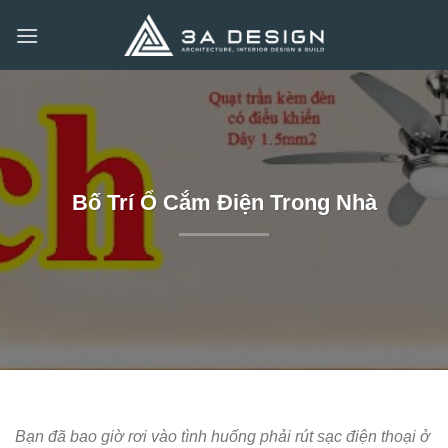
Bỏ
qua
nội
dung
Bố Trí Ổ Cắm Điện Trong Nhà
Bạn đã bao giờ rơi vào tình huống phải rút sạc điện thoại ở