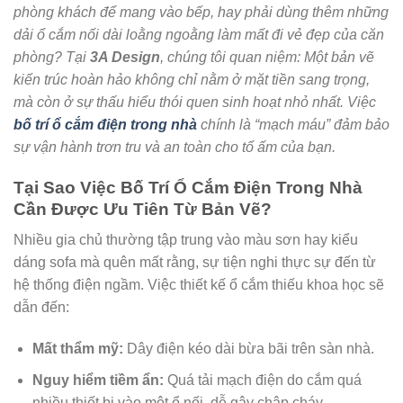
phòng khách để mang vào bếp, hay phải dùng thêm những
dải ổ cắm nối dài loằng ngoằng làm mất đi vẻ đẹp của căn
phòng? Tại
3A Design
, chúng tôi quan niệm: Một bản vẽ
kiến trúc hoàn hảo không chỉ nằm ở mặt tiền sang trọng,
mà còn ở sự thấu hiểu thói quen sinh hoạt nhỏ nhất. Việc
bố trí ổ cắm điện trong nhà
chính là “mạch máu” đảm bảo
sự vận hành trơn tru và an toàn cho tổ ấm của bạn.
Tại Sao Việc Bố Trí Ổ Cắm Điện Trong Nhà
Cần Được Ưu Tiên Từ Bản Vẽ?
Nhiều gia chủ thường tập trung vào màu sơn hay kiểu
dáng sofa mà quên mất rằng, sự tiện nghi thực sự đến từ
hệ thống điện ngầm. Việc thiết kế ổ cắm thiếu khoa học sẽ
dẫn đến:
Mất thẩm mỹ:
Dây điện kéo dài bừa bãi trên sàn nhà.
Nguy hiểm tiềm ẩn:
Quá tải mạch điện do cắm quá
nhiều thiết bị vào một ổ nối, dễ gây chập cháy.