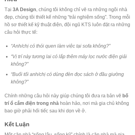
Tại
3A Design
, chúng tôi không chỉ vẽ ra những ngôi nhà
đẹp, chúng tôi thiết kế những “trải nghiệm sống”. Trong mỗi
hồ sơ thiết kế kỹ thuật điện, đội ngũ KTS luôn đặt ra những
câu hỏi thực tế:
“Anh/chị có thói quen làm việc tại sofa không?”
“Vị trí này tương lai có lắp thêm máy lọc nước điện giải
không?”
“Buổi tối anh/chị có dùng đèn đọc sách ở đầu giường
không?”
Chính những câu hỏi này giúp chúng tôi đưa ra bản vẽ
bố
trí ổ cắm điện trong nhà
hoàn hảo, nơi mà gia chủ không
bao giờ phải hối tiếc sau khi dọn về ở.
Kết Luận
Một căn nhà “sống lâu, sống kỹ” chính là căn nhà mà gia