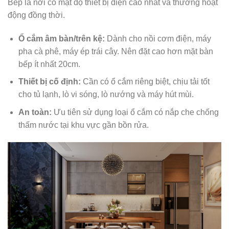
Bếp là nơi có mật độ thiết bị điện cao nhất và thường hoạt
động đồng thời.
Ổ cắm âm bàn/trên kệ:
Dành cho nồi cơm điện, máy
pha cà phê, máy ép trái cây. Nên đặt cao hơn mặt bàn
bếp ít nhất 20cm.
Thiết bị cố định:
Cần có ổ cắm riêng biệt, chịu tải tốt
cho tủ lạnh, lò vi sóng, lò nướng và máy hút mùi.
An toàn:
Ưu tiên sử dụng loại ổ cắm có nắp che chống
thấm nước tại khu vực gần bồn rửa.