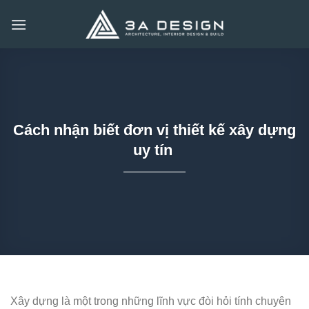
Bỏ
qua
nội
dung
Cách nhận biết đơn vị thiết kế xây dựng
uy tín
Xây dựng là một trong những lĩnh vực đòi hỏi tính chuyên