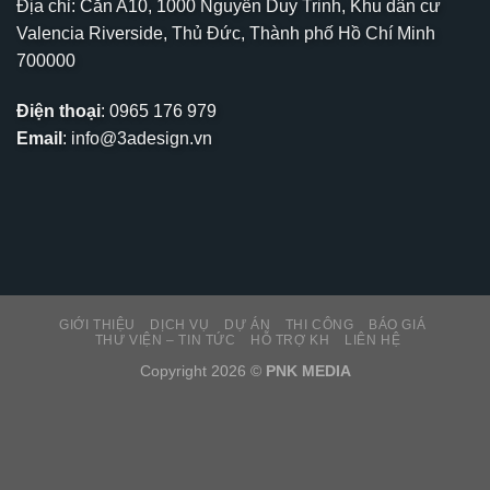
Địa chỉ: Căn A10, 1000 Nguyễn Duy Trinh, Khu dân cư
Valencia Riverside, Thủ Đức, Thành phố Hồ Chí Minh
700000
Điện thoại
:
0965 176 979
Email
:
info@3adesign.vn
GIỚI THIỆU
DỊCH VỤ
DỰ ÁN
THI CÔNG
BÁO GIÁ
THƯ VIỆN – TIN TỨC
HỖ TRỢ KH
LIÊN HỆ
Copyright 2026 ©
PNK MEDIA