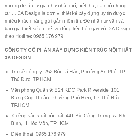
những dự án tư gia như nhà phố, biệt thự, căn hộ chung
cư,… 3A Design là đơn vị thiết kế xây dựng uy tín được
nhiều khách hàng gửi gắm niềm tin. Để nhận tư vấn và
báo gia thiết kế cụ thể, vui lòng liên hệ ngay với 3A Design
theo Hotline: 0965 176 979.
CÔNG TY CỔ PHẦN XÂY DỰNG KIẾN TRÚC NỘI THẤT
3A DESIGN
Trụ sở công ty: 252 Bùi Tá Hán, Phường An Phú, TP
Thủ Đức, TP.HCM
Văn phòng Quận 9: E24 KDC Park Riverside, 101
Bưng Ông Thoàn, Phường Phú Hữu, TP Thủ Đức,
TP.HCM
Xưởng sản xuất nội thất: 441 Bùi Công Trừng, xã Nhị
Bình, H.Hóc Môn, TP.HCM
Điện thoại: 0965 176 979