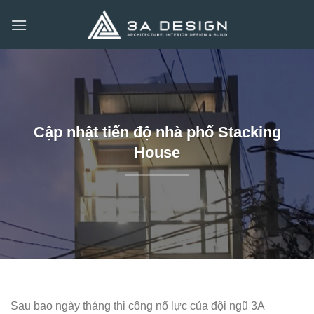
Bỏ
qua
nội
dung
Cập nhật tiến độ nhà phố Stacking
House
Sau bao ngày tháng thi công nổ lực của đội ngũ 3A