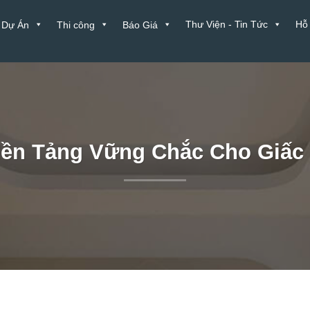
Thư Viện - Tin Tức
Hỗ
Dự Án
Thi công
Báo Giá
Nền Tảng Vững Chắc Cho Giấc