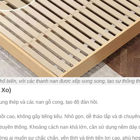
ổ biến, với các thanh nan được xếp song song, tạo sự thông t
 Xo)
ung thép và các nan gỗ cong, tạo độ đàn hồi.
hồi cao, không gây tiếng kêu. Nhỏ gọn, dễ tháo lắp và di chuyển
truyền thống. Khoảng cách nan khá lớn, cần sử dụng nệm dày đ
 ai muốn sự chắc chắn, yên tĩnh và tính tiện lợi cao, phù hợp