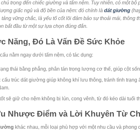
 chú trọng đến chiếc giường và tấm nệm. Tuy nhiên, có một bộ 
t lượng giấc ngủ và độ bền của nệm: đó chính là
dát giường
(hay
 tảng vững chắc, là yếu tố cốt lõi đảm bảo sự thoải mái, thông
gon bắt đầu từ một sự lựa chọn đúng đắn.
c Năng, Đó Là Vấn Đề Sức Khỏe
 cấu nằm ngay dưới tấm nệm, có tác dụng:
ạng thái bằng phẳng, phân tán trọng lượng cơ thể, giúp cột số
ấu trúc dát giường giúp không khí lưu thông, tránh tình trạng 
 Nam.
tốt sẽ giữ cho nệm không bị lún, cong vênh, từ đó kéo dài tuổi t
Ưu Nhược Điểm và Lời Khuyên Từ Ch
giường
khác nhau, mỗi loại phù hợp với một nhu cầu và phong c