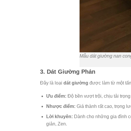
Mẫu dát giường nan cong 
3. Dát Giường Phản
Đây là loại
dát giường
được làm từ một tấm
Ưu điểm:
Độ bền vượt trội, chịu tải trọn
Nhược điểm:
Giá thành rất cao, trọng l
Lời khuyên:
Dành cho những gia đình có 
giản, Zen.