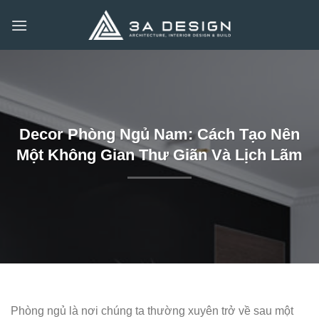
Bỏ
qua
nội
dung
Decor Phòng Ngủ Nam: Cách Tạo Nên
Một Không Gian Thư Giãn Và Lịch Lãm
Phòng ngủ là nơi chúng ta thường xuyên trở về sau một