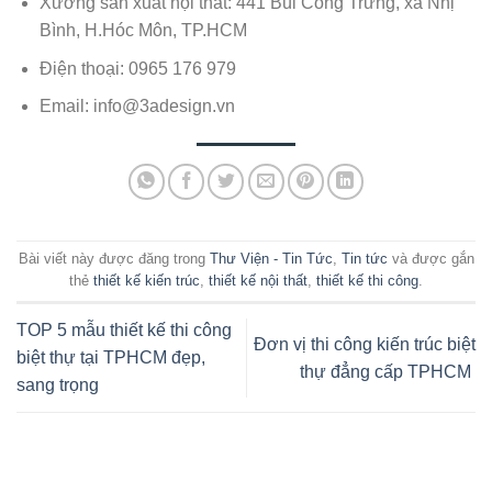
Xưởng sản xuất nội thất: 441 Bùi Công Trừng, xã Nhị
Bình, H.Hóc Môn, TP.HCM
Điện thoại: 0965 176 979
Email:
info@3adesign.vn
Bài viết này được đăng trong
Thư Viện - Tin Tức
,
Tin tức
và được gắn
thẻ
thiết kế kiến trúc
,
thiết kế nội thất
,
thiết kế thi công
.
TOP 5 mẫu thiết kế thi công
Đơn vị thi công kiến trúc biệt
biệt thự tại TPHCM đẹp,
thự đẳng cấp TPHCM
sang trọng