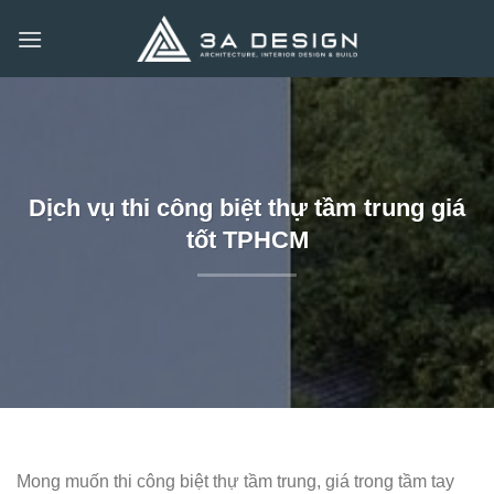
Bỏ
qua
nội
dung
Dịch vụ thi công biệt thự tầm trung giá
tốt TPHCM
Mong muốn thi công biệt thự tầm trung, giá trong tầm tay