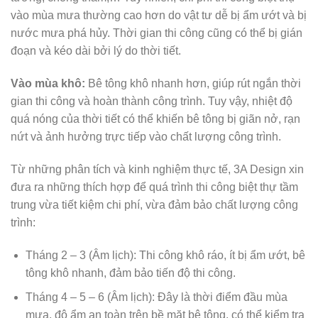
vào mùa mưa thường cao hơn do vật tư dễ bị ẩm ướt và bị
nước mưa phá hủy. Thời gian thi công cũng có thể bị gián
đoạn và kéo dài bởi lý do thời tiết.
Vào mùa khô:
Bê tông khô nhanh hơn, giúp rút ngắn thời
gian thi công và hoàn thành công trình. Tuy vậy, nhiệt độ
quá nóng của thời tiết có thể khiến bê tông bị giãn nở, rạn
nứt và ảnh hưởng trực tiếp vào chất lượng công trình.
Từ những phân tích và kinh nghiệm thực tế, 3A Design xin
đưa ra những thích hợp để quá trình thi công biệt thự tầm
trung vừa tiết kiệm chi phí, vừa đảm bảo chất lượng công
trình:
Tháng 2 – 3 (Âm lịch): Thi công khô ráo, ít bị ẩm ướt, bê
tông khô nhanh, đảm bảo tiến độ thi công.
Tháng 4 – 5 – 6 (Âm lịch): Đây là thời điểm đầu mùa
mưa, độ ẩm an toàn trên bề mặt bê tông, có thể kiểm tra