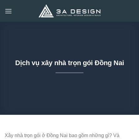
Bỏ
qua
nội
dung
Dịch vụ xây nhà trọn gói Đồng Nai
Xây nhà trọn gói ở Đồng Nai bao gồm những gì? Và