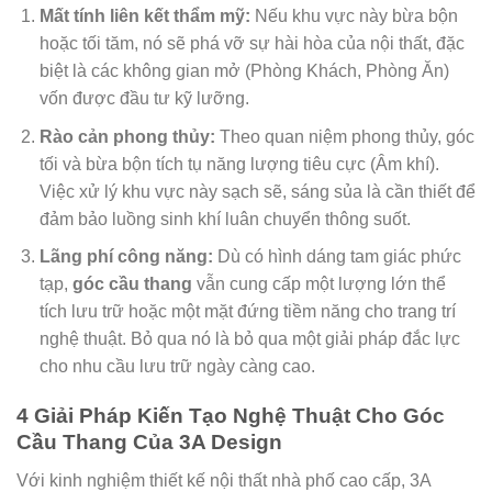
Mất tính liên kết thẩm mỹ:
Nếu khu vực này bừa bộn
hoặc tối tăm, nó sẽ phá vỡ sự hài hòa của nội thất, đặc
biệt là các không gian mở (Phòng Khách, Phòng Ăn)
vốn được đầu tư kỹ lưỡng.
Rào cản phong thủy:
Theo quan niệm phong thủy, góc
tối và bừa bộn tích tụ năng lượng tiêu cực (Âm khí).
Việc xử lý khu vực này sạch sẽ, sáng sủa là cần thiết để
đảm bảo luồng sinh khí luân chuyển thông suốt.
Lãng phí công năng:
Dù có hình dáng tam giác phức
tạp,
góc cầu thang
vẫn cung cấp một lượng lớn thể
tích lưu trữ hoặc một mặt đứng tiềm năng cho trang trí
nghệ thuật. Bỏ qua nó là bỏ qua một giải pháp đắc lực
cho nhu cầu lưu trữ ngày càng cao.
4 Giải Pháp Kiến Tạo Nghệ Thuật Cho Góc
Cầu Thang Của 3A Design
Với kinh nghiệm thiết kế nội thất nhà phố cao cấp, 3A