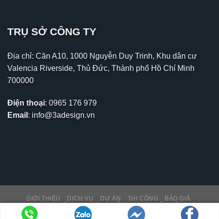
TRỤ SỞ CÔNG TY
Địa chỉ: Căn A10, 1000 Nguyễn Duy Trinh, Khu dân cư
Valencia Riverside, Thủ Đức, Thành phố Hồ Chí Minh
700000
Điện thoại
:
0965 176 979
Email
:
info@3adesign.vn
GIỚI THIỆU
DỊCH VỤ
DỰ ÁN
THI CÔNG
BÁO GIÁ
THƯ VIỆN – TIN TỨC
HỖ TRỢ KH
LIÊN HỆ
Copyright 2026 ©
PNK MEDIA