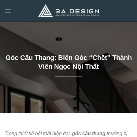
Bỏ
qua
nội
dung
Góc Cầu Thang: Biến Góc “Chết” Thành
Viên Ngọc Nội Thất
Trong thiết kế nội thất hiện đại,
góc cầu thang
thường bị