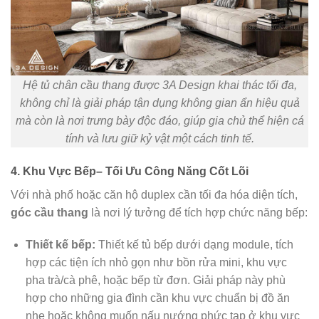
Hệ tủ chân cầu thang được 3A Design khai thác tối đa,
không chỉ là giải pháp tận dụng không gian ẩn hiệu quả
mà còn là nơi trưng bày độc đáo, giúp gia chủ thể hiện cá
tính và lưu giữ kỷ vật một cách tinh tế.
4.
Khu Vực Bếp– Tối Ưu Công Năng Cốt Lõi
Với nhà phố hoặc căn hộ duplex cần tối đa hóa diện tích,
góc cầu thang
là nơi lý tưởng để tích hợp chức năng bếp:
Thiết kế bếp:
Thiết kế tủ bếp dưới dạng module, tích
hợp các tiện ích nhỏ gọn như bồn rửa mini, khu vực
pha trà/cà phê, hoặc bếp từ đơn. Giải pháp này phù
hợp cho những gia đình cần khu vực chuẩn bị đồ ăn
nhẹ hoặc không muốn nấu nướng phức tạp ở khu vực