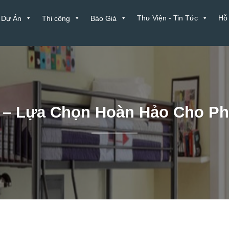
Thư Viện - Tin Tức
Hỗ
Dự Án
Thi công
Báo Giá
 – Lựa Chọn Hoàn Hảo Cho P