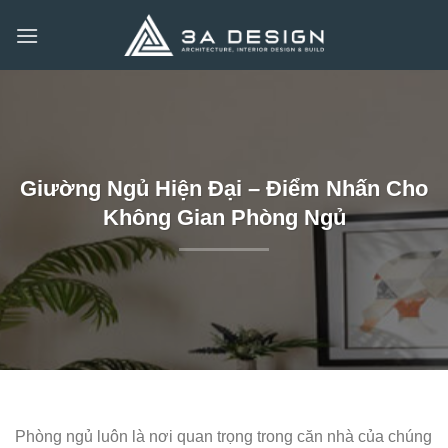
Bỏ
qua
nội
dung
Giường Ngủ Hiện Đại – Điểm Nhấn Cho
Không Gian Phòng Ngủ
Phòng ngủ luôn là nơi quan trọng trong căn nhà của chúng