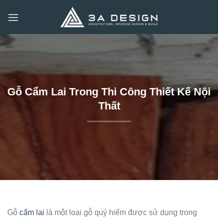
Bỏ
qua
nội
dung
Gỗ Cẩm Lai Trong Thi Công Thiết Kế Nội
Thất
Gỗ
cẩm lai
là một loại gỗ quý hiếm được sử dụng trong