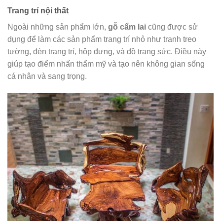
Trang trí nội thất
Ngoài những sản phẩm lớn,
gỗ cẩm lai
cũng được sử
dụng để làm các sản phẩm trang trí nhỏ như tranh treo
tường, đèn trang trí, hộp đựng, và đồ trang sức. Điều này
giúp tạo điểm nhấn thẩm mỹ và tạo nên không gian sống
cá nhân và sang trọng.