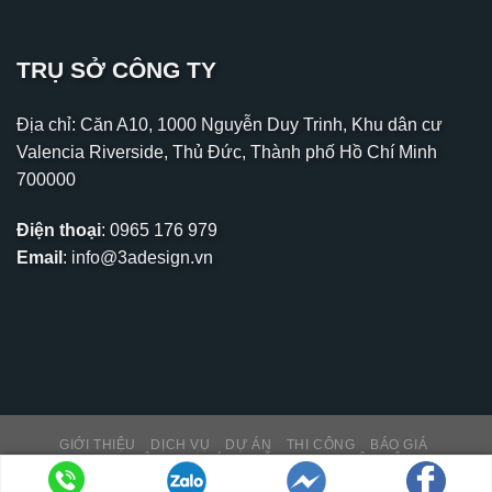
TRỤ SỞ CÔNG TY
Địa chỉ: Căn A10, 1000 Nguyễn Duy Trinh, Khu dân cư
Valencia Riverside, Thủ Đức, Thành phố Hồ Chí Minh
700000
Điện thoại
:
0965 176 979
Email
:
info@3adesign.vn
GIỚI THIỆU
DỊCH VỤ
DỰ ÁN
THI CÔNG
BÁO GIÁ
THƯ VIỆN – TIN TỨC
HỖ TRỢ KH
LIÊN HỆ
Copyright 2026 ©
PNK MEDIA