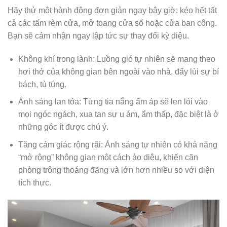
Hãy thử một hành động đơn giản ngay bây giờ: kéo hết tất
cả các tấm rèm cửa, mở toang cửa sổ hoặc cửa ban công.
Bạn sẽ cảm nhận ngay lập tức sự thay đổi kỳ diệu.
Không khí trong lành: Luồng gió tự nhiên sẽ mang theo
hơi thở của không gian bên ngoài vào nhà, đẩy lùi sự bí
bách, tù túng.
Ánh sáng lan tỏa: Từng tia nắng ấm áp sẽ len lỏi vào
mọi ngóc ngách, xua tan sự u ám, ẩm thấp, đặc biệt là ở
những góc ít được chú ý.
Tăng cảm giác rộng rãi: Ánh sáng tự nhiên có khả năng
“mở rộng” không gian một cách ảo diệu, khiến căn
phòng trông thoáng đãng và lớn hơn nhiều so với diện
tích thực.