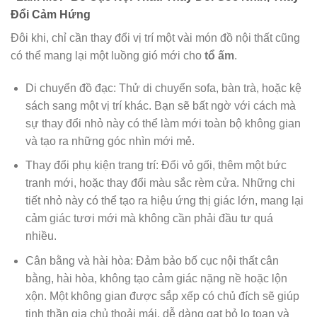
Đổi Cảm Hứng
Đôi khi, chỉ cần thay đổi vị trí một vài món đồ nội thất cũng
có thể mang lại một luồng gió mới cho
tổ ấm
.
Di chuyển đồ đạc: Thử di chuyển sofa, bàn trà, hoặc kệ
sách sang một vị trí khác. Bạn sẽ bất ngờ với cách mà
sự thay đổi nhỏ này có thể làm mới toàn bộ không gian
và tạo ra những góc nhìn mới mẻ.
Thay đổi phụ kiện trang trí: Đổi vỏ gối, thêm một bức
tranh mới, hoặc thay đổi màu sắc rèm cửa. Những chi
tiết nhỏ này có thể tạo ra hiệu ứng thị giác lớn, mang lại
cảm giác tươi mới mà không cần phải đầu tư quá
nhiều.
Cân bằng và hài hòa: Đảm bảo bố cục nội thất cân
bằng, hài hòa, không tạo cảm giác nặng nề hoặc lộn
xộn. Một không gian được sắp xếp có chủ đích sẽ giúp
tinh thần gia chủ thoải mái, dễ dàng gạt bỏ lo toan và