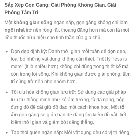
Sắp Xếp Gọn Gàng: Giải Phóng Không Gian, Giải
Phóng Tâm Trí
Một
không gian sống
ngăn nắp, gọn gàng không chỉ làm
ngôi nhà
trở nên rộng rãi, thoáng đãng hơn mà còn là một
liều thuốc hữu hiệu cho tinh thần của gia chủ.
Dọn dẹp định kỳ: Dành thời gian mỗi tuần để dọn dẹp,
loại bỏ những vật dụng không cần thiết. Triết lý “less is
more” (ít là nhiều hơn) không chỉ đúng trong thiết kế mà
còn trong lối sống. Khi không gian được giải phóng, tâm
trí cũng trở nên nhẹ nhõm hơn.
Tối ưu hóa không gian lưu trữ: Sử dụng các giải pháp
lưu trữ thông minh như kệ âm tường, tủ đa năng, hộp
đựng đồ để cất giữ đồ đạc một cách khoa học. Một
tổ
ấm
gọn gàng sẽ giúp bạn dễ dàng tìm kiếm đồ vật, tiết
kiệm thời gian và giảm bớt căng thẳng.
Tạo thói quen ngăn nắp: Mỗi vật dụng đều có vị trí riêng.