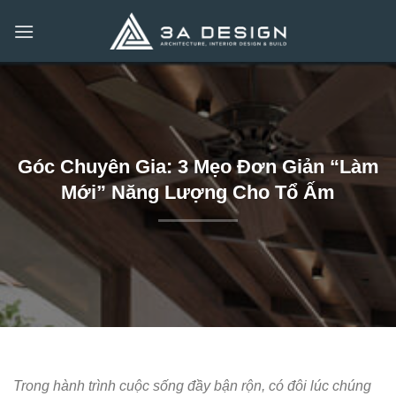
Bỏ
qua
nội
dung
Góc Chuyên Gia: 3 Mẹo Đơn Giản “Làm
Mới” Năng Lượng Cho Tổ Ấm
Trong hành trình cuộc sống đầy bận rộn, có đôi lúc chúng