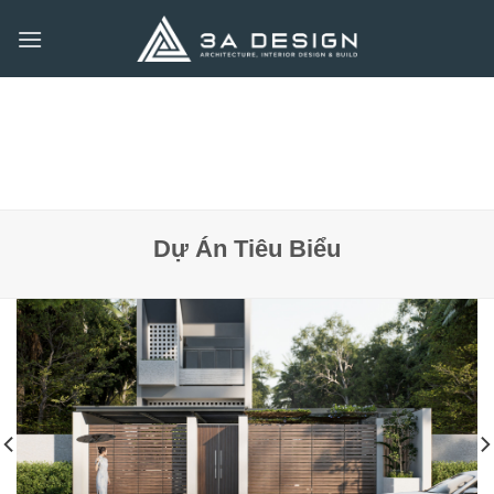
Bỏ
qua
nội
dung
Dự Án Tiêu Biểu