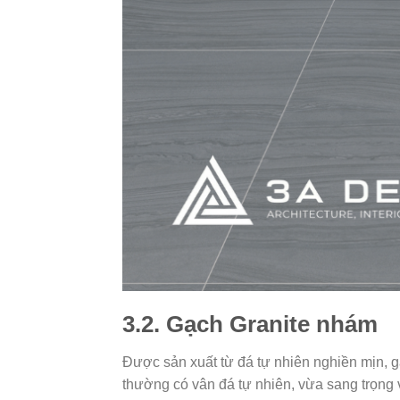
3.2. Gạch Granite nhám
Được sản xuất từ đá tự nhiên nghiền mịn, 
thường có vân đá tự nhiên, vừa sang trọng 