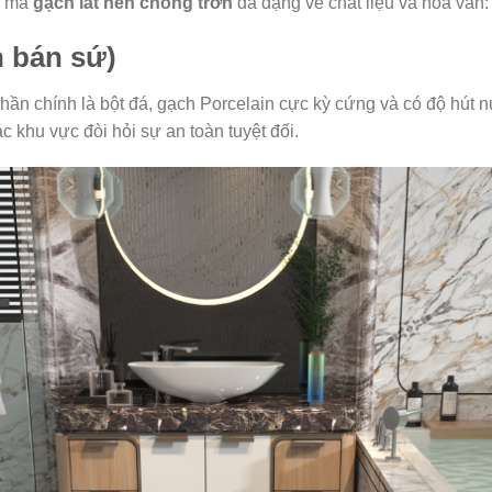
u mã
gạch lát nền chống trơn
đa dạng về chất liệu và hoa văn:
h bán sứ)
phần chính là bột đá, gạch Porcelain cực kỳ cứng và có độ hú
 khu vực đòi hỏi sự an toàn tuyệt đối.