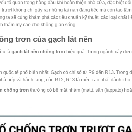
yếu tố quan trọng hàng đầu khi hoàn thiện nhà cửa, đặc biệt đối
 trượt không chỉ gây ra những tai nạn đáng tiếc mà còn tạo tâm l
úng ta sẽ cùng khám phá các tiêu chuẩn kỹ thuật, các loại chất 
nh thẩm mỹ cao cho không gian sống.
hống trơn của gạch lát nền
đều là
gạch lát nền chống trơn
hiệu quả. Trong ngành xây dựn
n quốc tế phổ biến nhất. Gạch có chỉ số từ R9 đến R13. Trong
nhà bếp và hành lang; còn R12, R13 là mức cao nhất dành cho 
ền chống trơn
thường có bề mặt nhám (matt), sần (lappato) ho