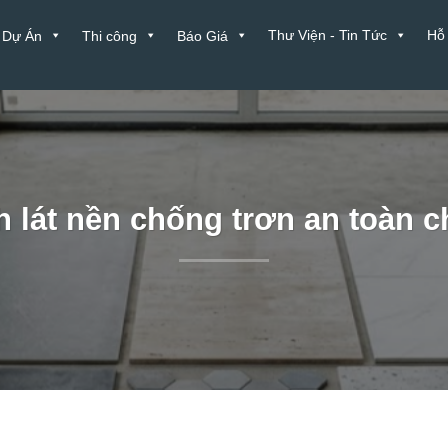
Thư Viện - Tin Tức
Hỗ
Dự Án
Thi công
Báo Giá
lát nền chống trơn an toàn c