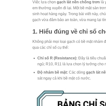
Việc lựa chọn
gạch lát nền chống trơn
là 
em thường xuyên đi lại. Một bề mặt sàn trơn
sinh hoạt hàng ngày. Trong bài viết này, ch
gạch vừa đảm bảo an toàn, vừa mang lại tí
1. Hiểu đúng về chỉ số c
Không phải mọi loại gạch có bề mặt nhám 
qua các chỉ số cụ thể:
Chỉ số R (Resistance):
Đây là tiêu chuẩ
ngủ; R10, R11 là lựa chọn lý tưởng cho 
Độ nhám bề mặt:
Các dòng
gạch lát n
sát ngay cả khi bề mặt có nước.