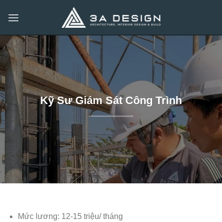
Bỏ
qua
nội
dung
Kỹ Sư Giám Sát Công Trình
Mức lương: 12-15 triệu/ tháng