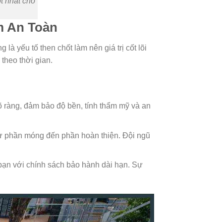
t nhất cho
m An Toàn
 là yếu tố then chốt làm nên giá trị cốt lõi
theo thời gian.
õ ràng, đảm bảo độ bền, tính thẩm mỹ và an
 từ phần móng đến phần hoàn thiện. Đội ngũ
 bạn với chính sách bảo hành dài hạn. Sự