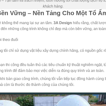
 – Tận tâm và trách nhiệm, luôn hướng tới chất lượng dịch vụ tố
khách hàng.
Bền Vững – Nền Tảng Cho Một Tổ Ấ
 không thể mang lại sự an tâm.
3A Design
hiểu rằng, chất lượng
 đến những công trình không chỉ đẹp mà còn bền vững, an toàn 
i theo đuổi
 tôi chỉ sử dụng vật liệu xây dựng chính hãng, có nguồn gốc r
ạn thi công đều tuân thủ các tiêu chuẩn kỹ thuật nghiêm ngặt,
ng trình để đảm bảo mọi việc diễn ra đúng quy trình và an toàn.
khi bàn giao công trình, chúng tôi vẫn tiếp tục đồng hành cùng
mà còn là thước đo thành công của chúng tôi.