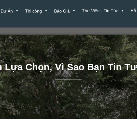
Thư Viện - Tin Tức
Hỗ
Dự Án
Thi công
Báo Giá
 Lựa Chọn, Vì Sao Bạn Tin T