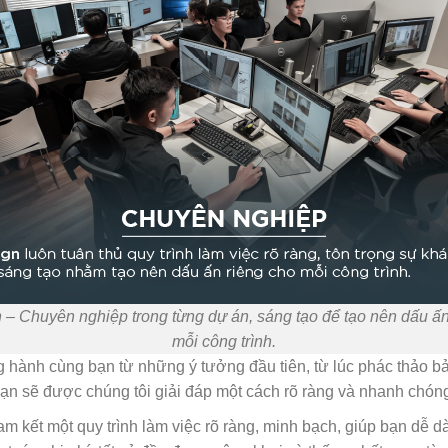
 – Chuyên nghiệp trong từng dự án, sáng tạo để tạo nên dấu ấn
mỗi công trình.
 hành cùng bạn từ những ý tưởng đầu tiên, từ lúc phác thảo bản
ạn sẽ được chúng tôi giải đáp một cách rõ ràng và nhanh chón
m kết một quy trình làm việc rõ ràng, minh bạch, giúp bạn dễ dà