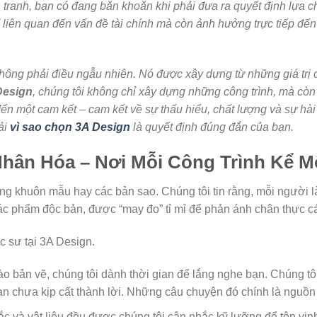
nh tranh, bạn có đang băn khoăn khi phải đưa ra quyết định lựa 
ỉ liên quan đến vấn đề tài chính mà còn ảnh hưởng trực tiếp đ
ông phải điều ngẫu nhiên. Nó được xây dựng từ những giá trị cốt
Design
, chúng tôi không chỉ xây dựng những công trình, mà cò
ến một cam kết – cam kết về sự thấu hiểu, chất lượng và sự hài
iải
vì sao chọn 3A Design
là quyết định đúng đắn của bạn.
 Nhân Hóa – Nơi Mỗi Công Trình Kể 
ững khuôn mẫu hay các bản sao. Chúng tôi tin rằng, mỗi người l
tác phẩm độc bản, được “may đo” tỉ mỉ để phản ánh chân thực cá
c sư tại 3A Design.
ào bản vẽ, chúng tôi dành thời gian để lắng nghe bạn. Chúng tôi
 chưa kịp cất thành lời. Những câu chuyện đó chính là nguồn 
 và vật liệu đều được chúng tôi cân nhắc kỹ lưỡng để tôn vinh 