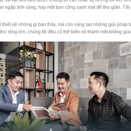
ràn ngập ánh sáng, hay một ban công xanh mát để thư giãn. Tất 
 thiết kế những gì bạn thấy, mà còn sáng tạo những giải pháp 
thự rộng lớn, chúng tôi đều có thể biến nó thành một không gi