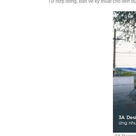
Từ hợp đồng, bản vẽ kỹ thuật cho đến dự 