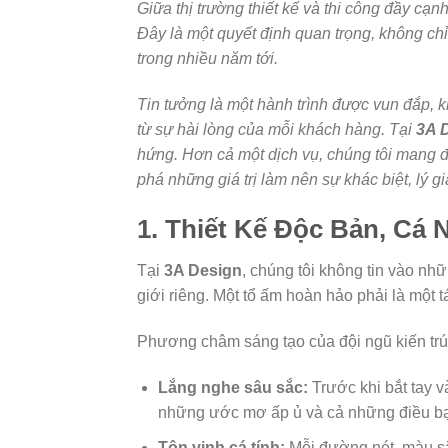
Giữa thị trường thiết kế và thi công đầy cạ
Đây là một quyết định quan trọng, không ch
trong nhiều năm tới.
Tin tưởng là một hành trình được vun đắp, kh
từ sự hài lòng của mỗi khách hàng. Tại
3A 
hứng. Hơn cả một dịch vụ, chúng tôi mang đ
phá những giá trị làm nên sự khác biệt, lý g
1. Thiết Kế Độc Bản, Cá
Tại
3A Design
, chúng tôi không tin vào nh
giới riêng. Một tổ ấm hoàn hảo phải là một 
Phương châm sáng tạo của đội ngũ kiến trú
Lắng nghe sâu sắc:
Trước khi bắt tay v
những ước mơ ấp ủ và cả những điều bạn
Tôn vinh cá tính:
Mỗi đường nét, màu sắc