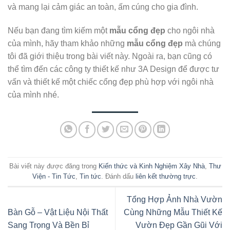
và mang lại cảm giác an toàn, ấm cúng cho gia đình.
Nếu bạn đang tìm kiếm một
mẫu cổng đẹp
cho ngôi nhà
của mình, hãy tham khảo những
mẫu cổng đẹp
mà chúng
tôi đã giới thiệu trong bài viết này. Ngoài ra, bạn cũng có
thể tìm đến các công ty thiết kế như 3A Design để được tư
vấn và thiết kế một chiếc cổng đẹp phù hợp với ngôi nhà
của mình nhé.
Bài viết này được đăng trong
Kiến thức và Kinh Nghiệm Xây Nhà
,
Thư
Viện - Tin Tức
,
Tin tức
. Đánh dấu
liên kết thường trực
.
Tổng Hợp Ảnh Nhà Vườn
Bàn Gỗ – Vật Liệu Nội Thất
Cùng Những Mẫu Thiết Kế
Sang Trọng Và Bền Bỉ
Vườn Đẹp Gần Gũi Với