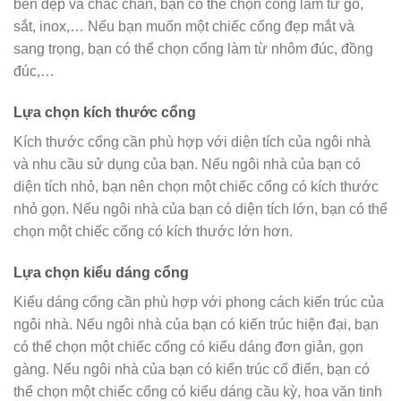
bền đẹp và chắc chắn, bạn có thể chọn cổng làm từ gỗ,
sắt, inox,… Nếu bạn muốn một chiếc cổng đẹp mắt và
sang trọng, bạn có thể chọn cổng làm từ nhôm đúc, đồng
đúc,…
Lựa chọn kích thước cổng
Kích thước cổng cần phù hợp với diện tích của ngôi nhà
và nhu cầu sử dụng của bạn. Nếu ngôi nhà của bạn có
diện tích nhỏ, bạn nên chọn một chiếc cổng có kích thước
nhỏ gọn. Nếu ngôi nhà của bạn có diện tích lớn, bạn có thể
chọn một chiếc cổng có kích thước lớn hơn.
Lựa chọn kiểu dáng cổng
Kiểu dáng cổng cần phù hợp với phong cách kiến trúc của
ngôi nhà. Nếu ngôi nhà của bạn có kiến trúc hiện đại, bạn
có thể chọn một chiếc cổng có kiểu dáng đơn giản, gọn
gàng. Nếu ngôi nhà của bạn có kiến trúc cổ điển, bạn có
thể chọn một chiếc cổng có kiểu dáng cầu kỳ, hoa văn tinh