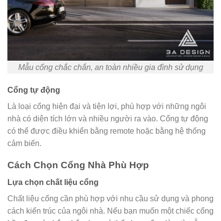
Mẫu cổng chắc chắn, an toàn nhiều gia đình sử dụng
Cổng tự động
Là loại cổng hiện đại và tiện lợi, phù hợp với những ngôi
nhà có diện tích lớn và nhiều người ra vào. Cổng tự động
có thể được điều khiển bằng remote hoặc bằng hệ thống
cảm biến.
Cách Chọn Cổng Nhà Phù Hợp
Lựa chọn chất liệu cổng
Chất liệu cổng cần phù hợp với nhu cầu sử dụng và phong
cách kiến trúc của ngôi nhà. Nếu bạn muốn một chiếc cổng